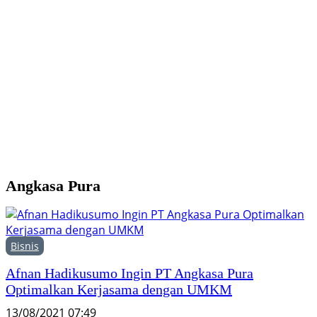
Y
M
H
F
Angkasa Pura
Bisnis
Afnan Hadikusumo Ingin PT Angkasa Pura
Optimalkan Kerjasama dengan UMKM
13/08/2021 07:49