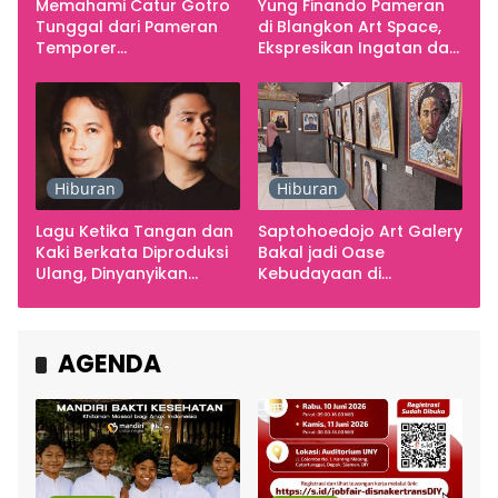
Memahami Catur Gotro
Yung Finando Pameran
Tunggal dari Pameran
di Blangkon Art Space,
Temporer
Ekspresikan Ingatan dan
Smarabawana
Emosi
Hiburan
Hiburan
Lagu Ketika Tangan dan
Saptohoedojo Art Galery
Kaki Berkata Diproduksi
Bakal jadi Oase
Ulang, Dinyanyikan
Kebudayaan di
Cakra Khan Bersama
Indonesia
Chrisye
AGENDA