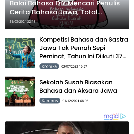
Balai Bahasa DIY Mencari Penulis
Cerita Bahasa Jawa, Total
Penghargaan Karya Rp 242,5 Juta
31/03/2024 22:18
Kompetisi Bahasa dan Sastra
Jawa Tak Pernah Sepi
Peminat, Tahun Ini Diikuti 379
Peserta
Kronika
03/07/2023 15:57
Sekolah Susah Biasakan
Bahasa dan Aksara Jawa
Kampus
01/12/2021 08:06