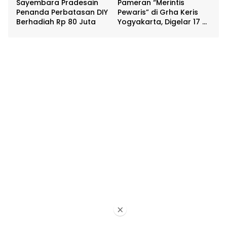
Sayembara Pradesain
Pameran “Merintis
Penanda Perbatasan DIY
Pewaris” di Grha Keris
Berhadiah Rp 80 Juta
Yogyakarta, Digelar 17 –
20 April
×