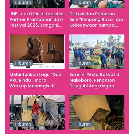
Hiburan
Hiburan
JNE Jadi Official Logistics
Diskusi dan Pameran
Partner Prambanan Jazz
Seni “Rimpang Rasa” dari
Festival 2026, Tangani
Kekecewaan sampai
Seluruh Pergerakan
Kritik terhadap
Kebutuhan Konser
Yogyakarta sebagai
Pusat Pergerakan Seni
Rupa Indonesia
Hiburan
Hiburan
Melantunkan Lagu “Dan
Sore Ini Pesta Rakyat di
Aku Rindu”, Indro
Malioboro, Penonton
Warkop Menangis di
Disuguhi Angkringan
Studio
Gratis
Hiburan
Hiburan