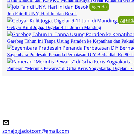
Bank Mandiri dan RS PKU Muhammadiyah Gelar Khitanan Grati
Agenda
Job Fair di UNY, Hari Ini dan Besok
Agend
Gebyar Kulit Jogja, Digelar 9-11 Juni di Manding
Garebeg Tahun Ini Tanpa Usung Paraden ke Kepatihan dan Pakua
Sayembara Pradesain Penanda Perbatasan DIY Berhadiah Rp 80 J
Pameran “Merintis Pewaris” di Grha Keris Yogyakarta, Digelar 17 
zonajogjadotcom@gmail.com