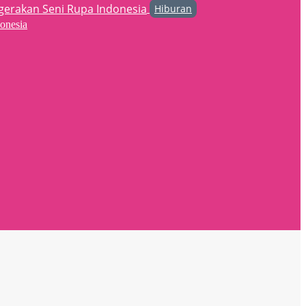
Hiburan
onesia