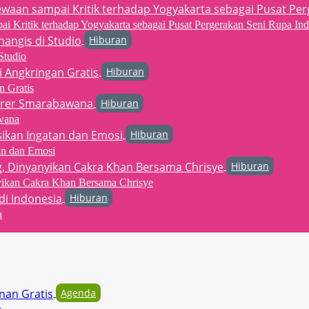
 Kritik terhadap Yogyakarta sebagai Pusat Pergerakan Seni Rupa Ind
Hiburan
Studio
Hiburan
n Gratis
Hiburan
wana
Hiburan
an dan Emosi
Hiburan
yikan Cakra Khan Bersama Chrisye
Hiburan
a
Agenda