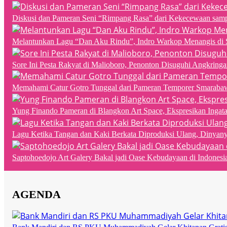
Diskusi dan Pameran Seni “Rimpang Rasa” dari Kekecewaan sampai
Melantunkan Lagu “Dan Aku Rindu”, Indro Warkop Menangis di 
Sore Ini Pesta Rakyat di Malioboro, Penonton Disuguhi Angkringa
Memahami Catur Gotro Tunggal dari Pameran Temporer Smaraba
Yung Finando Pameran di Blangkon Art Space, Ekspresikan Ingat
Lagu Ketika Tangan dan Kaki Berkata Diproduksi Ulang, Dinyan
Saptohoedojo Art Galery Bakal jadi Oase Kebudayaan di Indonesi
AGENDA