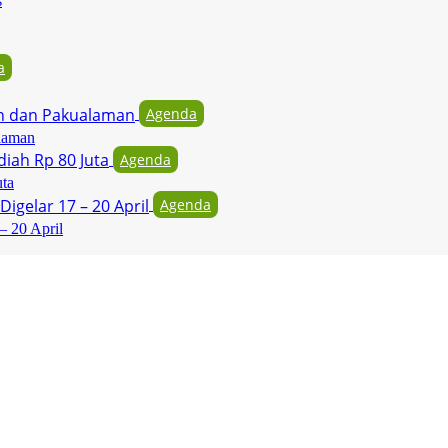
s
a
Agenda
laman
Agenda
uta
Agenda
– 20 April