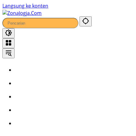
41
Langsung ke konten
Home
Headline
Kronika
Bisnis
Wisata