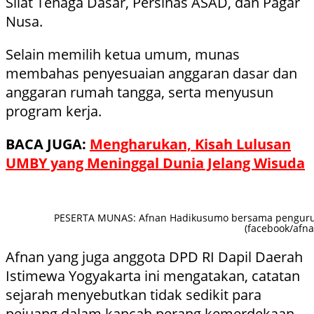
Silat Tenaga Dasar, Persinas ASAD, dan Pagar
Nusa.
Selain memilih ketua umum, munas
membahas penyesuaian anggaran dasar dan
anggaran rumah tangga, serta menyusun
program kerja.
BACA JUGA:
Mengharukan, Kisah Lulusan
UMBY yang Meninggal Dunia Jelang Wisuda
PESERTA MUNAS: Afnan Hadikusumo bersama pengurus
(facebook/afn
Afnan yang juga anggota DPD RI Dapil Daerah
Istimewa Yogyakarta ini mengatakan, catatan
sejarah menyebutkan tidak sedikit para
pejuang dalam kancah perang kemerdekaan