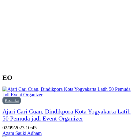
d
Y
M
H
P
F
P
EO
Kronika
Ajari Cari Cuan, Dindikpora Kota Yogyakarta Latih
50 Pemuda jadi Event Organizer
02/09/2023 10:45
Azam Sauki Adham