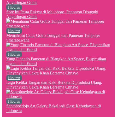
Hiburan
Sore Ini Pesta Rakyat di Malioboro, Penonton Disuguhi
Angkringan Gratis
Hiburan
Memahami Catur Gotro Tunggal dari Pameran Temporer
Smarabawana
Hiburan
Yung Finando Pameran di Blangkon Art Space, Ekspresikan
Ingatan dan Emosi
Hiburan
Lagu Ketika Tangan dan Kaki Berkata Diproduksi Ulang,
Dinyanyikan Cakra Khan Bersama Chrisye
Hiburan
Saptohoedojo Art Galery Bakal jadi Oase Kebudayaan di
Indonesia