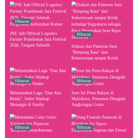
Hiburan
JNE Jadi Official Logistics
Hiburan
Partner Prambanan Jazz Festival
2026, Tangani Seluruh
Diskusi dan Pameran Seni
Pergerakan Kebutuhan Konser
“Rimpang Rasa” dari
Kekecewaan sampai Kritik
terhadap Yogyakarta sebagai
Pusat Pergerakan Seni Rupa
Indonesia
Hiburan
Hiburan
Melantunkan Lagu “Dan Aku
Sore Ini Pesta Rakyat di
Rindu”, Indro Warkop
Malioboro, Penonton Disuguhi
Menangis di Studio
Angkringan Gratis
Hiburan
Hiburan