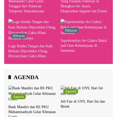
Memahami Catur Gotro
Yung Finando Pameran di
Tunggal dari Pameran
Blangkon Art Space,
Temporer Smarabawana
Ekspresikan Ingatan dan Emosi
Hiburan
Hiburan
Saptohoedojo Art Galery Bakal
jadi Oase Kebudayaan di
Lagu Ketika Tangan dan Kaki
Indonesia
Berkata Diproduksi Ulang,
Dinyanyikan Cakra Khan
Bersama Chrisye
AGENDA
Agenda
Agenda
Job Fair di UNY, Hari Ini dan
Besok
Bank Mandiri dan RS PKU
Muhammadiyah Gelar Khitanan
Gratis