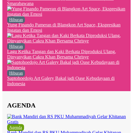
Smarabawana
Hiburan
Yung Finando Pameran di Blangkon Art Space, Ekspresikan
Ingatan dan Emosi
Hiburan
Lagu Ketika Tangan dan Kaki Berkata Diproduksi Ulang,
Dinyanyikan Cakra Khan Bersama Chrisye
Hiburan
Saptohoedojo Art Galery Bakal jadi Oase Kebudayaan di
Indonesia
AGENDA
Agenda
Bank Mandiri dan RS PKU Muhammadiyah Gelar Khitanan