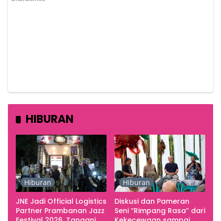
HIBURAN
Hiburan
Hiburan
JNE Jadi Official Logistics
Diskusi dan Pameran
Partner Prambanan Jazz
Seni “Rimpang Rasa” dari
Festival 2026, Tangani
Kekecewaan sampai