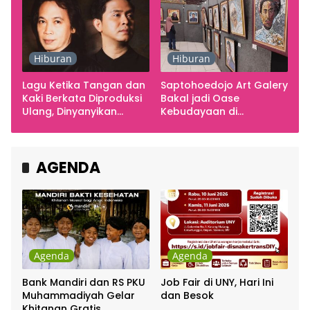
Hiburan
Hiburan
Lagu Ketika Tangan dan
Saptohoedojo Art Galery
Kaki Berkata Diproduksi
Bakal jadi Oase
Ulang, Dinyanyikan
Kebudayaan di
Cakra Khan Bersama
Indonesia
Chrisye
AGENDA
Agenda
Agenda
Bank Mandiri dan RS PKU
Job Fair di UNY, Hari Ini
Muhammadiyah Gelar
dan Besok
Khitanan Gratis