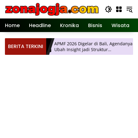
Langsung
ke
konten
Home
Headline
Kronika
Bisnis
Wisata
 Ilmiah
APMF 2026 Digelar di Bali, Agendanya
BERITA TERKINI
dirkan
Ubah Insight jadi Struktur
Pengambilan Keputusan