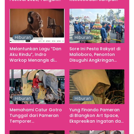
Seluruh Pergerakan
Kritik terhadap
Kebutuhan Konser
Yogyakarta sebagai
Pusat Pergerakan Seni
Rupa Indonesia
Hiburan
Hiburan
Melantunkan Lagu “Dan
Sore Ini Pesta Rakyat di
Aku Rindu”, Indro
Malioboro, Penonton
Warkop Menangis di
Disuguhi Angkringan
Studio
Gratis
Hiburan
Hiburan
Memahami Catur Gotro
Yung Finando Pameran
Tunggal dari Pameran
di Blangkon Art Space,
Temporer
Ekspresikan Ingatan dan
Smarabawana
Emosi