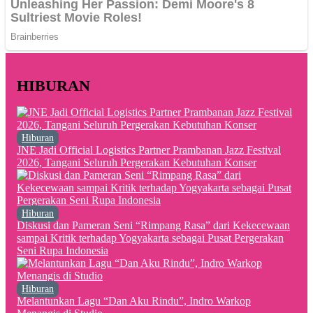
HIBURAN
Hiburan
JNE Jadi Official Logistics Partner Prambanan Jazz Festival
2026, Tangani Seluruh Pergerakan Kebutuhan Konser
Hiburan
Diskusi dan Pameran Seni “Rimpang Rasa” dari Kekecewaan
sampai Kritik terhadap Yogyakarta sebagai Pusat Pergerakan
Seni Rupa Indonesia
Hiburan
Melantunkan Lagu “Dan Aku Rindu”, Indro Warkop