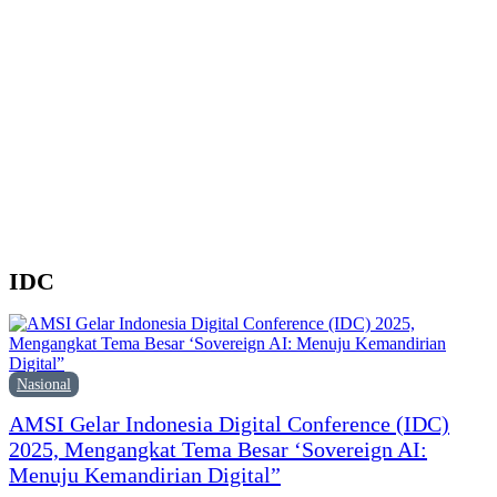
d
Y
M
H
P
F
P
IDC
Nasional
AMSI Gelar Indonesia Digital Conference (IDC)
2025, Mengangkat Tema Besar ‘Sovereign AI:
Menuju Kemandirian Digital”