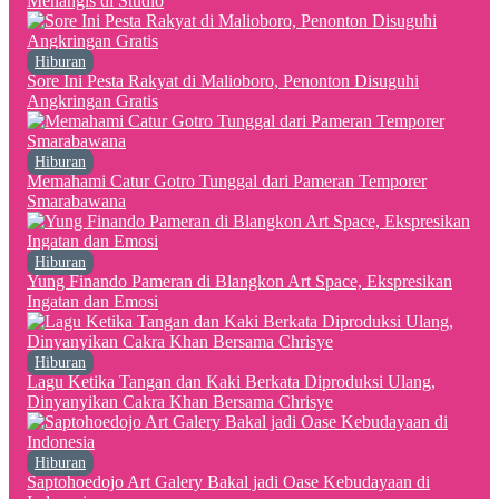
Menangis di Studio
Hiburan
Sore Ini Pesta Rakyat di Malioboro, Penonton Disuguhi
Angkringan Gratis
Hiburan
Memahami Catur Gotro Tunggal dari Pameran Temporer
Smarabawana
Hiburan
Yung Finando Pameran di Blangkon Art Space, Ekspresikan
Ingatan dan Emosi
Hiburan
Lagu Ketika Tangan dan Kaki Berkata Diproduksi Ulang,
Dinyanyikan Cakra Khan Bersama Chrisye
Hiburan
Saptohoedojo Art Galery Bakal jadi Oase Kebudayaan di