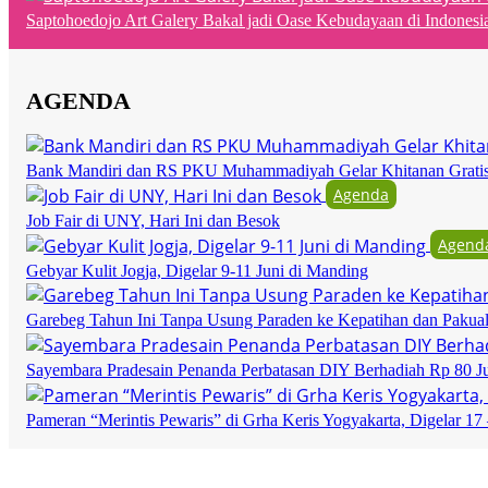
Saptohoedojo Art Galery Bakal jadi Oase Kebudayaan di Indonesi
AGENDA
Bank Mandiri dan RS PKU Muhammadiyah Gelar Khitanan Grati
Agenda
Job Fair di UNY, Hari Ini dan Besok
Agend
Gebyar Kulit Jogja, Digelar 9-11 Juni di Manding
Garebeg Tahun Ini Tanpa Usung Paraden ke Kepatihan dan Pakua
Sayembara Pradesain Penanda Perbatasan DIY Berhadiah Rp 80 J
Pameran “Merintis Pewaris” di Grha Keris Yogyakarta, Digelar 17 