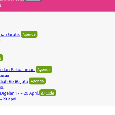
a
Agenda
s
a
Agenda
laman
Agenda
uta
Agenda
– 20 April