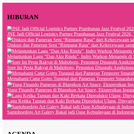
HIBURAN
JNE Jadi Official Logistics Partner Prambanan Jazz Festival 202
Diskusi dan Pameran Seni “Rimpang Rasa” dari Kekecewaan sampai
Melantunkan Lagu “Dan Aku Rindu”, Indro Warkop Menangis di 
Sore Ini Pesta Rakyat di Malioboro, Penonton Disuguhi Angkringa
Memahami Catur Gotro Tunggal dari Pameran Temporer Smaraba
Yung Finando Pameran di Blangkon Art Space, Ekspresikan Ingat
Lagu Ketika Tangan dan Kaki Berkata Diproduksi Ulang, Dinyan
Saptohoedojo Art Galery Bakal jadi Oase Kebudayaan di Indonesi
AGENDA