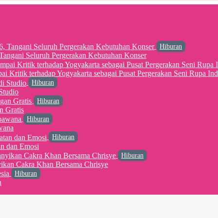
Hiburan
6, Tangani Seluruh Pergerakan Kebutuhan Konser
 Kritik terhadap Yogyakarta sebagai Pusat Pergerakan Seni Rupa Ind
Hiburan
Studio
Hiburan
n Gratis
Hiburan
wana
Hiburan
an dan Emosi
Hiburan
yikan Cakra Khan Bersama Chrisye
Hiburan
a