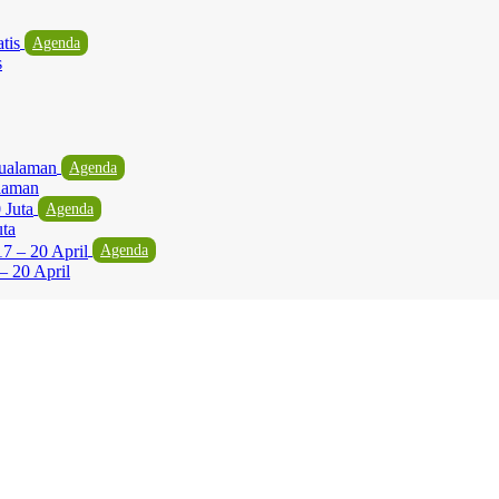
Agenda
s
Agenda
laman
Agenda
uta
Agenda
– 20 April