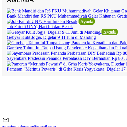
Bank Mandiri dan RS PKU Muhammadiyah Gelar Khitanan Grati
Agenda
Job Fair di UNY, Hari Ini dan Besok
Agenda
Gebyar Kulit Jogja, Digelar 9-11 Juni di Manding
Garebeg Tahun Ini Tanpa Usung Paraden ke Kepatihan dan Pakua
Sayembara Pradesain Penanda Perbatasan DIY Berhadiah Rp 80 J
Pameran “Merintis Pewaris” di Grha Keris Yogyakarta, Digelar 17 
zonajogjadotcom@gmail.com