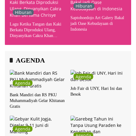
Hiburan
Hiburan
Saptohoedojo Art Galery Bakal
jadi Oase Kebudayaan di
Lagu Ketika Tangan dan Kaki
Indonesia
Berkata Diproduksi Ulang,
Dinyanyikan Cakra Khan
Bersama Chrisye
AGENDA
Agenda
Agenda
Job Fair di UNY, Hari Ini dan
Besok
Bank Mandiri dan RS PKU
Muhammadiyah Gelar Khitanan
Gratis
Agenda
Agenda