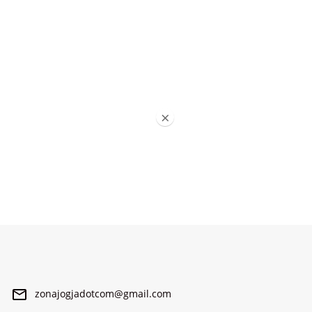
×
zonajogjadotcom@gmail.com