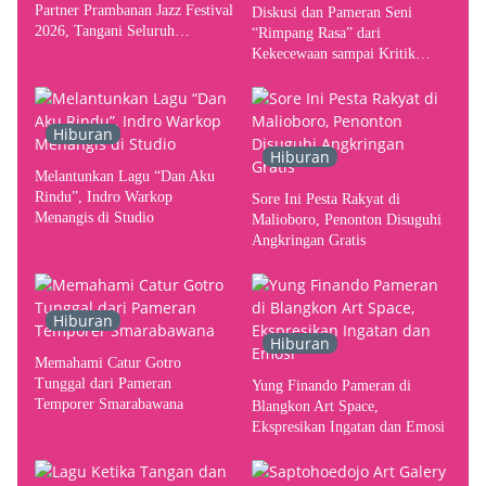
Partner Prambanan Jazz Festival
Diskusi dan Pameran Seni
2026, Tangani Seluruh
“Rimpang Rasa” dari
Pergerakan Kebutuhan Konser
Kekecewaan sampai Kritik
terhadap Yogyakarta sebagai
Pusat Pergerakan Seni Rupa
Indonesia
Hiburan
Hiburan
Melantunkan Lagu “Dan Aku
Rindu”, Indro Warkop
Sore Ini Pesta Rakyat di
Menangis di Studio
Malioboro, Penonton Disuguhi
Angkringan Gratis
Hiburan
Hiburan
Memahami Catur Gotro
Tunggal dari Pameran
Yung Finando Pameran di
Temporer Smarabawana
Blangkon Art Space,
Ekspresikan Ingatan dan Emosi