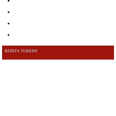
Hiburan
Nasional
Profil
Agenda
BERITA TERKINI