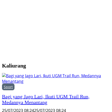
G
I
T
Y
H
I
D
T
Kaliurang
Sport
Bagi yang Jago Lari, Ikuti UGM Trail Run,
Medannya Menantang
25/07/2023 08:24
25/07/2023 08:24