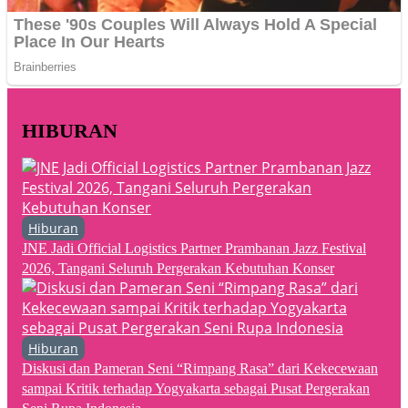
HIBURAN
Hiburan
JNE Jadi Official Logistics Partner Prambanan Jazz Festival
2026, Tangani Seluruh Pergerakan Kebutuhan Konser
Hiburan
Diskusi dan Pameran Seni “Rimpang Rasa” dari Kekecewaan
sampai Kritik terhadap Yogyakarta sebagai Pusat Pergerakan