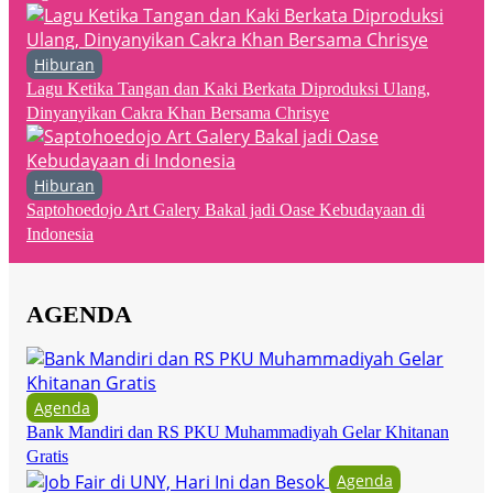
Hiburan
Lagu Ketika Tangan dan Kaki Berkata Diproduksi Ulang,
Dinyanyikan Cakra Khan Bersama Chrisye
Hiburan
Saptohoedojo Art Galery Bakal jadi Oase Kebudayaan di
Indonesia
AGENDA
Agenda
Bank Mandiri dan RS PKU Muhammadiyah Gelar Khitanan
Gratis
Agenda