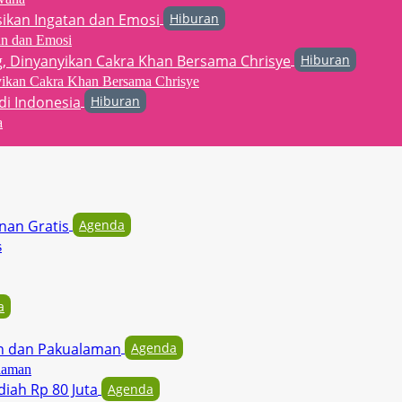
Hiburan
an dan Emosi
Hiburan
yikan Cakra Khan Bersama Chrisye
Hiburan
a
Agenda
s
a
Agenda
laman
Agenda