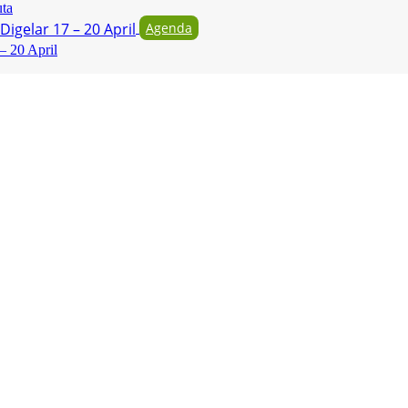
uta
Agenda
– 20 April