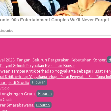
H
6, Tangani Seluruh Pergerakan Kebutuhan Konser
 Kritik terhadap Yogyakarta sebagai Pusat Pergerakan Seni Rupa Ind
Hiburan
Studio
Hiburan
n Gratis
Hiburan
wana