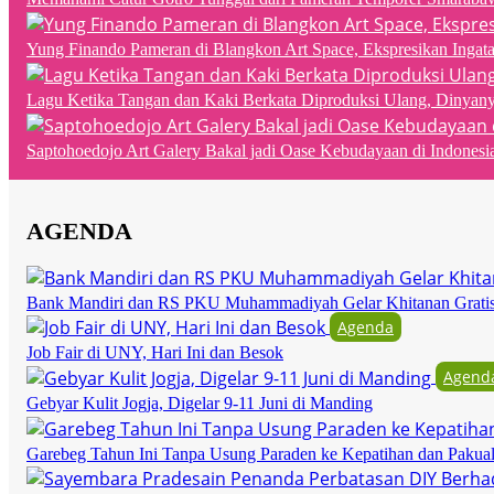
Yung Finando Pameran di Blangkon Art Space, Ekspresikan Ingat
Lagu Ketika Tangan dan Kaki Berkata Diproduksi Ulang, Dinyan
Saptohoedojo Art Galery Bakal jadi Oase Kebudayaan di Indonesi
AGENDA
Bank Mandiri dan RS PKU Muhammadiyah Gelar Khitanan Grati
Agenda
Job Fair di UNY, Hari Ini dan Besok
Agend
Gebyar Kulit Jogja, Digelar 9-11 Juni di Manding
Garebeg Tahun Ini Tanpa Usung Paraden ke Kepatihan dan Pakua