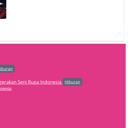
iburan
Hiburan
onesia