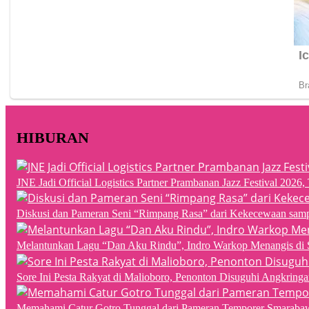
HIBURAN
JNE Jadi Official Logistics Partner Prambanan Jazz Festival 202
Diskusi dan Pameran Seni “Rimpang Rasa” dari Kekecewaan sampai
Melantunkan Lagu “Dan Aku Rindu”, Indro Warkop Menangis di 
Sore Ini Pesta Rakyat di Malioboro, Penonton Disuguhi Angkringa
Memahami Catur Gotro Tunggal dari Pameran Temporer Smaraba