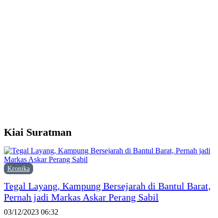
D
B
A
U
j
P
K
Kiai Suratman
Kronika
Tegal Layang, Kampung Bersejarah di Bantul Barat,
Pernah jadi Markas Askar Perang Sabil
03/12/2023 06:32