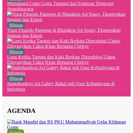
Memahami Catur Gotro Tunggal dari Pameran Temporer
Smarabawana
Hiburan
Yung Finando Pameran di Blangkon Art Space, Ekspresikan
Ingatan dan Emosi
Hiburan
Lagu Ketika Tangan dan Kaki Berkata Diproduksi Ulang,
Dinyanyikan Cakra Khan Bersama Chrisye
Hiburan
Saptohoedojo Art Galery Bakal jadi Oase Kebudayaan di
Indonesia
AGENDA
Agenda