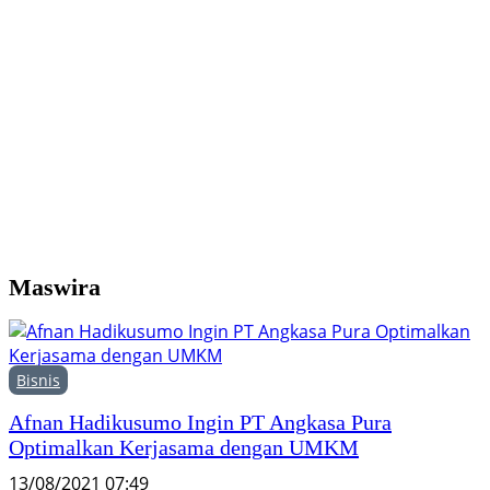
G
1
K
P
Maswira
Bisnis
Afnan Hadikusumo Ingin PT Angkasa Pura
Optimalkan Kerjasama dengan UMKM
13/08/2021 07:49