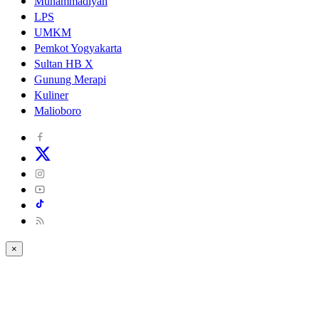
Muhammadiyah
LPS
UMKM
Pemkot Yogyakarta
Sultan HB X
Gunung Merapi
Kuliner
Malioboro
×