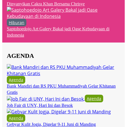
Dinyanyikan Cakra Khan Bersama Chrisye
Hiburan
Saptohoedojo Art Galery Bakal jadi Oase Kebudayaan di
Indonesia
AGENDA
Agenda
Bank Mandiri dan RS PKU Muhammadiyah Gelar Khitanan
Gratis
Agenda
Job Fair di UNY, Hari Ini dan Besok
Agenda
Gebyar Kulit Jogja, Digelar 9-11 Juni di Manding