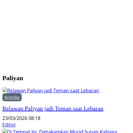
K
P
P
T
Paliyan
Kronika
Relawan Paliyan jadi Teman saat Lebaran
23/03/2026 08:18
Editor