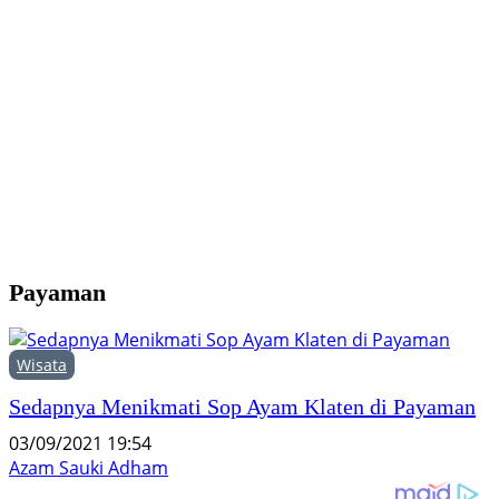
G
1
K
P
Payaman
Wisata
Sedapnya Menikmati Sop Ayam Klaten di Payaman
03/09/2021 19:54
Azam Sauki Adham