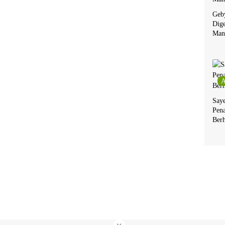
Geby
Dige
Man
A
Say
Pen
Berh