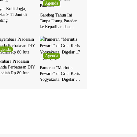
Agenda
ar Kulit Jogja,
lar 9-11 Juni di
Garebeg Tahun Ini
ding
Tanpa Usung Paraden
ke Kepatihan dan
Pakualaman
genda
Agenda
embara Pradesain
anda Perbatasan DIY
Pameran “Merintis
adiah Rp 80 Juta
Pewaris” di Grha Keris
Yogyakarta, Digelar 17
– 20 April