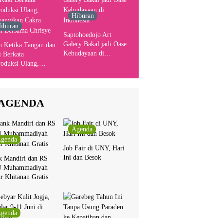
Hiburan
iburan
Saptohoedojo Art
Galery Bakal jadi Oase
u Ketika Tangan dan
Kebudayaan di
 Berkata
Indonesia
oduksi Ulang,
yanyikan Cakra
n Bersama Chrisye
AGENDA
Agenda
genda
Job Fair di UNY, Hari
Ini dan Besok
k Mandiri dan RS
 Muhammadiyah
r Khitanan Gratis
genda