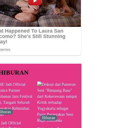
HIBURAN
iburan
Hiburan
Jadi Official