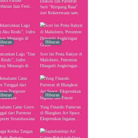
stics Partner
Diskusi dan Pameran
banan Jazz Festival
Seni “Rimpang Rasa”
, Tangani Seluruh
dari Kekecewaan sampai
gerakan Kebutuhan
Kritik terhadap
ser
Yogyakarta sebagai
Pusat Pergerakan Seni
Rupa Indonesia
iburan
Hiburan
antunkan Lagu “Dan
Sore Ini Pesta Rakyat di
 Rindu”, Indro
Malioboro, Penonton
kop Menangis di
Disuguhi Angkringan
io
Gratis
iburan
Hiburan
ahami Catur Gotro
Yung Finando Pameran
ggal dari Pameran
di Blangkon Art Space,
porer Smarabawana
Ekspresikan Ingatan dan
Emosi