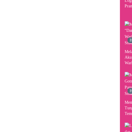
Logi
Pram
2026
Per
Kon
H
Mel
Aku
War
Stud
H
Mem
Tun
Tem