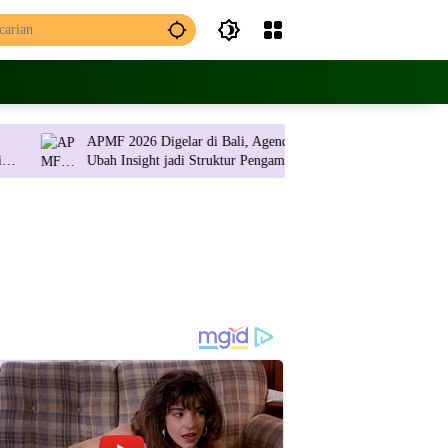
APMF 2026 Digelar di Bali, Agendanya
JNE Promo Ongkos
Ubah Insight jadi Struktur Pengambilan
2 Ribu per Kilog
Keputusan