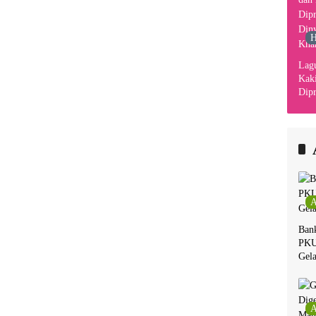
H
Lag
Kaki
Dipr
Din
Kha
A
Ban
PKU
Gela
A