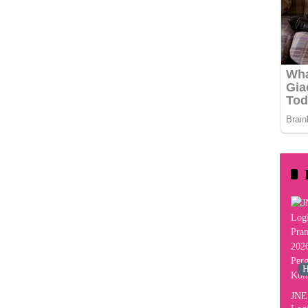
H
JNE 