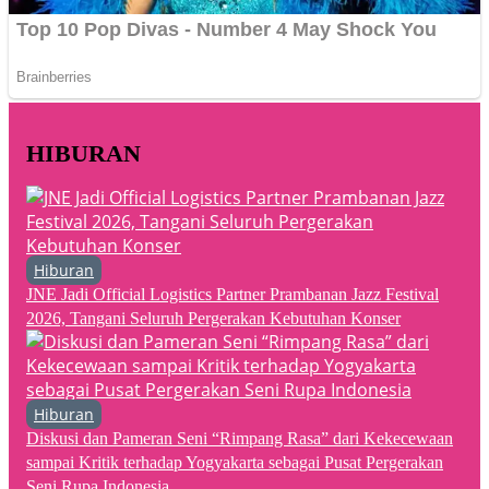
HIBURAN
Hiburan
JNE Jadi Official Logistics Partner Prambanan Jazz Festival
2026, Tangani Seluruh Pergerakan Kebutuhan Konser
Hiburan
Diskusi dan Pameran Seni “Rimpang Rasa” dari Kekecewaan
sampai Kritik terhadap Yogyakarta sebagai Pusat Pergerakan
Seni Rupa Indonesia