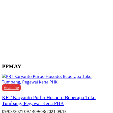
Y
M
H
F
PPMAY
Headline
KRT Karyanto Purbo Husodo: Beberapa Toko
Tumbang, Pegawai Kena PHK
09/08/2021 09:14
09/08/2021 09:15