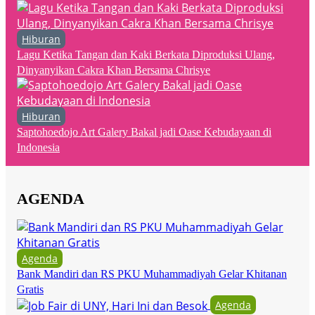
Hiburan
Lagu Ketika Tangan dan Kaki Berkata Diproduksi Ulang,
Dinyanyikan Cakra Khan Bersama Chrisye
Hiburan
Saptohoedojo Art Galery Bakal jadi Oase Kebudayaan di
Indonesia
AGENDA
Agenda
Bank Mandiri dan RS PKU Muhammadiyah Gelar Khitanan
Gratis
Agenda