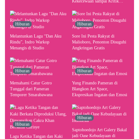
Kekecewaan sampai Kritik
terhadap Yogyakarta sebagai
Pusat Pergerakan Seni Rupa
Indonesia
Hiburan
Hiburan
Melantunkan Lagu “Dan Aku
Sore Ini Pesta Rakyat di
Rindu”, Indro Warkop
Malioboro, Penonton Disuguhi
Menangis di Studio
Angkringan Gratis
Hiburan
Hiburan
Memahami Catur Gotro
Yung Finando Pameran di
Tunggal dari Pameran
Blangkon Art Space,
Temporer Smarabawana
Ekspresikan Ingatan dan Emosi
Hiburan
Hiburan
Saptohoedojo Art Galery Bakal
jadi Oase Kebudayaan di
Lagu Ketika Tangan dan Kaki