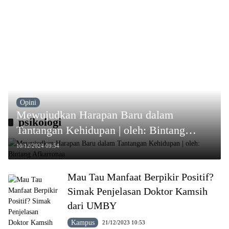
Opini
Mewujudkan Harapan Baru dalam
psikologi
Tantangan Kehidupan | oleh: Bintang
Afkarronaa
10/12/2024 09:54
Mau Tau Manfaat Berpikir Positif?
Simak Penjelasan Doktor Kamsih
dari UMBY
Kampus
21/12/2023 10:53