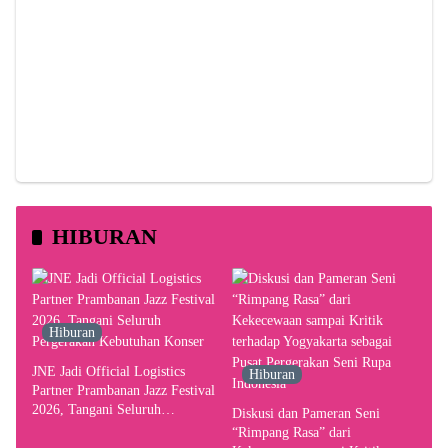
HIBURAN
Hiburan
JNE Jadi Official Logistics
Hiburan
Partner Prambanan Jazz Festival
2026, Tangani Seluruh
Diskusi dan Pameran Seni
Pergerakan Kebutuhan Konser
“Rimpang Rasa” dari