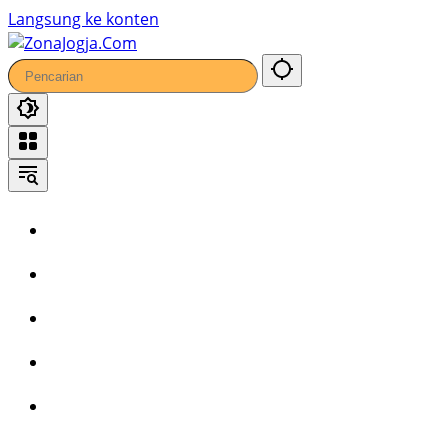
44
Langsung ke konten
Home
Headline
Kronika
Bisnis
Wisata