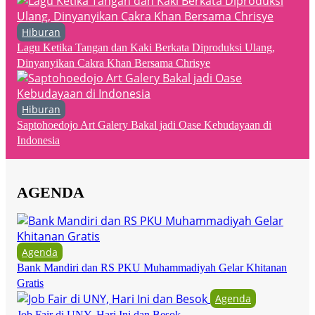
Hiburan
Lagu Ketika Tangan dan Kaki Berkata Diproduksi Ulang,
Dinyanyikan Cakra Khan Bersama Chrisye
Hiburan
Saptohoedojo Art Galery Bakal jadi Oase Kebudayaan di
Indonesia
AGENDA
Agenda
Bank Mandiri dan RS PKU Muhammadiyah Gelar Khitanan
Gratis
Agenda
Job Fair di UNY, Hari Ini dan Besok