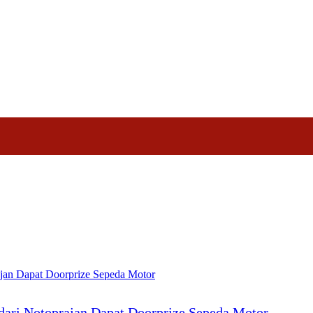
Nasional
Profil
Agenda
dari Notoprajan Dapat Doorprize Sepeda Motor