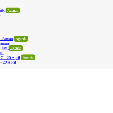
Agenda
s
Agenda
laman
Agenda
uta
Agenda
– 20 April