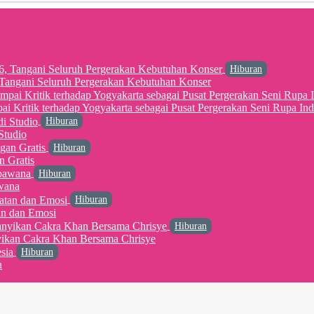
Hiburan
6, Tangani Seluruh Pergerakan Kebutuhan Konser
 Kritik terhadap Yogyakarta sebagai Pusat Pergerakan Seni Rupa Ind
Hiburan
Studio
Hiburan
n Gratis
Hiburan
wana
Hiburan
an dan Emosi
Hiburan
yikan Cakra Khan Bersama Chrisye
Hiburan
a