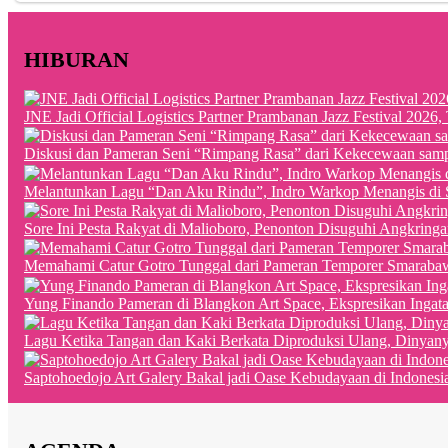
HIBURAN
JNE Jadi Official Logistics Partner Prambanan Jazz Festival 202
Diskusi dan Pameran Seni “Rimpang Rasa” dari Kekecewaan sampai
Melantunkan Lagu “Dan Aku Rindu”, Indro Warkop Menangis di 
Sore Ini Pesta Rakyat di Malioboro, Penonton Disuguhi Angkringa
Memahami Catur Gotro Tunggal dari Pameran Temporer Smaraba
Yung Finando Pameran di Blangkon Art Space, Ekspresikan Ingat
Lagu Ketika Tangan dan Kaki Berkata Diproduksi Ulang, Dinyan
Saptohoedojo Art Galery Bakal jadi Oase Kebudayaan di Indonesi