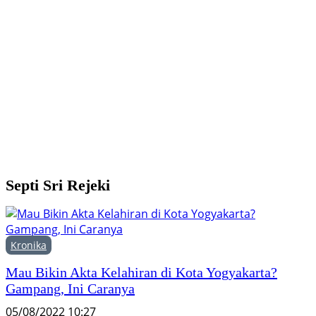
Y
M
H
F
Septi Sri Rejeki
Kronika
Mau Bikin Akta Kelahiran di Kota Yogyakarta?
Gampang, Ini Caranya
05/08/2022 10:27