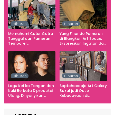
Hiburan
Hiburan
Memahami Catur Gotro
Yung Finando Pameran
Tunggal dari Pameran
di Blangkon Art Space,
Temporer
Ekspresikan Ingatan dan
Smarabawana
Emosi
Hiburan
Hiburan
Lagu Ketika Tangan dan
Saptohoedojo Art Galery
Kaki Berkata Diproduksi
Bakal jadi Oase
Ulang, Dinyanyikan
Kebudayaan di
Cakra Khan Bersama
Indonesia
Chrisye