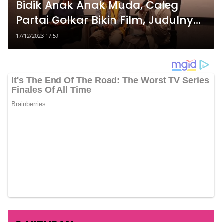
Bidik Anak Anak Muda, Caleg
Partai Golkar Bikin Film, Judulnya:
Tahu Gibran?
17/12/2023 17:59