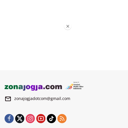
×
zonajogjadotcom@gmail.com