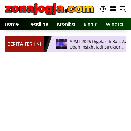
Langsung
ke
konten
Home
Headline
Kronika
Bisnis
Wisata
ertemuan Ilmiah
APMF 2026 Digelar di Bali, Agendany
BERITA TERKINI
arta, Hadirkan
Ubah Insight jadi Struktur
i Terkini
Pengambilan Keputusan