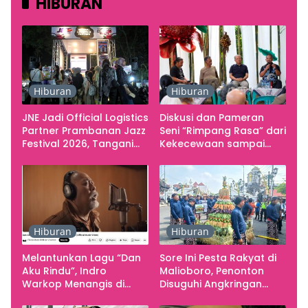
HIBURAN
Hiburan
Hiburan
JNE Jadi Official Logistics
Diskusi dan Pameran
Partner Prambanan Jazz
Seni “Rimpang Rasa” dari
Festival 2026, Tangani
Kekecewaan sampai
Seluruh Pergerakan
Kritik terhadap
Kebutuhan Konser
Yogyakarta sebagai
Pusat Pergerakan Seni
Rupa Indonesia
Hiburan
Hiburan
Melantunkan Lagu “Dan
Sore Ini Pesta Rakyat di
Aku Rindu”, Indro
Malioboro, Penonton
Warkop Menangis di
Disuguhi Angkringan
Studio
Gratis