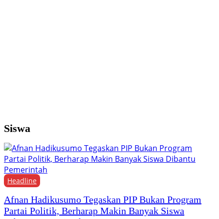
Y
M
H
F
Siswa
Headline
Afnan Hadikusumo Tegaskan PIP Bukan Program
Partai Politik, Berharap Makin Banyak Siswa