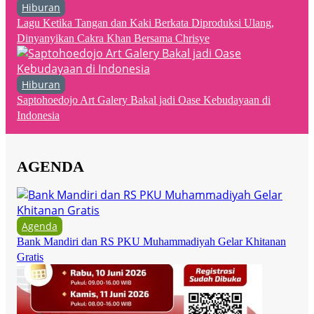
Hiburan
Lagu Ketika Tangan dan Kaki Berkata Diproduksi Ulang,
Dinyanyikan Cakra Khan Bersama Chrisye
Hiburan
Saptohoedojo Art Galery Bakal jadi Oase Kebudayaan di
Indonesia
AGENDA
Agenda
Bank Mandiri dan RS PKU Muhammadiyah Gelar Khitanan
Gratis