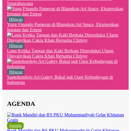
Smarabawana
Hiburan
Yung Finando Pameran di Blangkon Art Space, Ekspresikan
Ingatan dan Emosi
Hiburan
Lagu Ketika Tangan dan Kaki Berkata Diproduksi Ulang,
Dinyanyikan Cakra Khan Bersama Chrisye
Hiburan
Saptohoedojo Art Galery Bakal jadi Oase Kebudayaan di
Indonesia
AGENDA
Agenda
Bank Mandiri dan RS PKU Muhammadiyah Gelar Khitanan