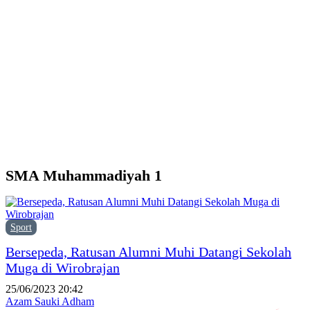
d
Y
M
H
P
F
P
SMA Muhammadiyah 1
Sport
Bersepeda, Ratusan Alumni Muhi Datangi Sekolah
Muga di Wirobrajan
25/06/2023 20:42
Azam Sauki Adham