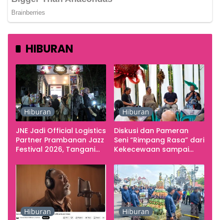
HIBURAN
Hiburan
Hiburan
JNE Jadi Official Logistics
Diskusi dan Pameran
Partner Prambanan Jazz
Seni “Rimpang Rasa” dari
Festival 2026, Tangani
Kekecewaan sampai
Seluruh Pergerakan
Kritik terhadap
Kebutuhan Konser
Yogyakarta sebagai
Pusat Pergerakan Seni
Rupa Indonesia
Hiburan
Hiburan