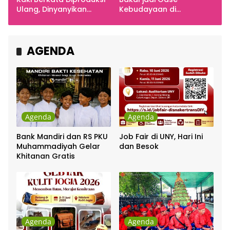
Ulang, Dinyanyikan
Kebudayaan di
Cakra Khan Bersama
Indonesia
Chrisye
AGENDA
Agenda
Agenda
Bank Mandiri dan RS PKU
Job Fair di UNY, Hari Ini
Muhammadiyah Gelar
dan Besok
Khitanan Gratis
Agenda
Agenda