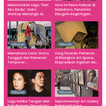
Melantunkan Lagu “Dan
Sore Ini Pesta Rakyat di
Aku Rindu”, Indro
Malioboro, Penonton
Warkop Menangis di
Disuguhi Angkringan
Studio
Gratis
Hiburan
Hiburan
Memahami Catur Gotro
Yung Finando Pameran
Tunggal dari Pameran
di Blangkon Art Space,
Temporer
Ekspresikan Ingatan dan
Smarabawana
Emosi
Hiburan
Hiburan
Lagu Ketika Tangan dan
Saptohoedojo Art Galery
Kaki Berkata Diproduksi
Bakal jadi Oase