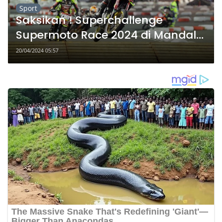
Sport
Saksikan ! Superchallenge
Supermoto Race 2024 di Mandala
Krida, Catat Tanggalnya
20/04/2024 05:57