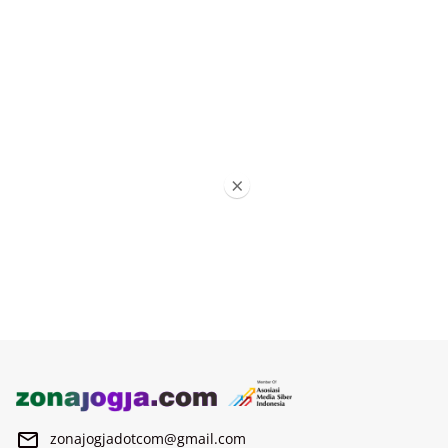
×
zonajogjadotcom@gmail.com