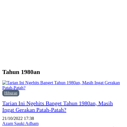
d
Y
M
H
P
F
P
Tahun 1980an
Hiburan
Tarian Ini Ngehits Banget Tahun 1980an, Masih
Ingat Gerakan Patah-Patah?
21/10/2022 17:38
Azam Sauki Adham