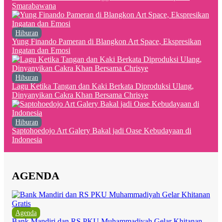
Smarabawana
Hiburan
Yung Finando Pameran di Blangkon Art Space, Ekspresikan
Ingatan dan Emosi
Hiburan
Lagu Ketika Tangan dan Kaki Berkata Diproduksi Ulang,
Dinyanyikan Cakra Khan Bersama Chrisye
Hiburan
Saptohoedojo Art Galery Bakal jadi Oase Kebudayaan di
Indonesia
AGENDA
Agenda
Bank Mandiri dan RS PKU Muhammadiyah Gelar Khitanan