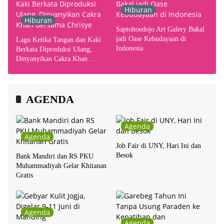
Hiburan
Hiburan
Saptohoedojo Art Galery Bakal
jadi Oase Kebudayaan di
Lagu Ketika Tangan dan Kaki
Indonesia
Berkata Diproduksi Ulang,
Dinyanyikan Cakra Khan
Bersama Chrisye
AGENDA
Agenda
Agenda
Job Fair di UNY, Hari Ini dan
Besok
Bank Mandiri dan RS PKU
Muhammadiyah Gelar Khitanan
Gratis
Agenda
Agenda