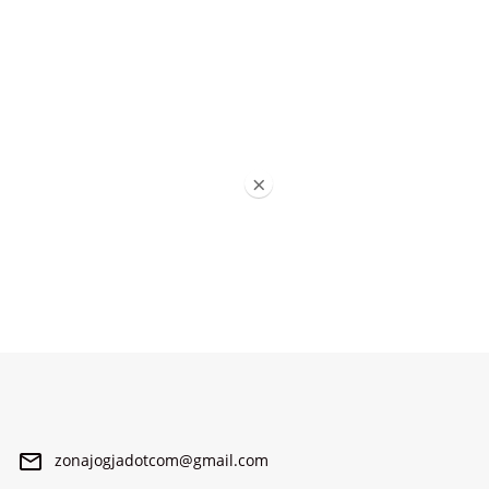
×
zonajogjadotcom@gmail.com