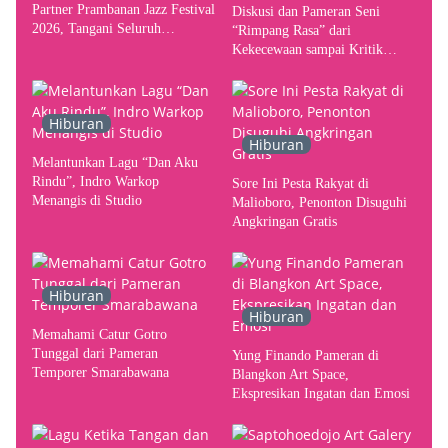
Partner Prambanan Jazz Festival
Diskusi dan Pameran Seni
2026, Tangani Seluruh
“Rimpang Rasa” dari
Pergerakan Kebutuhan Konser
Kekecewaan sampai Kritik
terhadap Yogyakarta sebagai
Pusat Pergerakan Seni Rupa
Indonesia
Hiburan
Hiburan
Melantunkan Lagu “Dan Aku
Rindu”, Indro Warkop
Sore Ini Pesta Rakyat di
Menangis di Studio
Malioboro, Penonton Disuguhi
Angkringan Gratis
Hiburan
Hiburan
Memahami Catur Gotro
Tunggal dari Pameran
Yung Finando Pameran di
Temporer Smarabawana
Blangkon Art Space,
Ekspresikan Ingatan dan Emosi