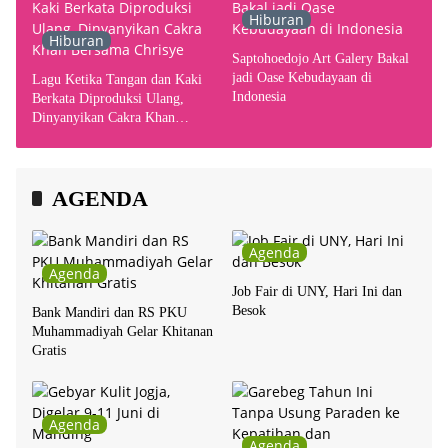
Hiburan
Hiburan
Saptohoedojo Art Galery Bakal
jadi Oase Kebudayaan di
Lagu Ketika Tangan dan Kaki
Indonesia
Berkata Diproduksi Ulang,
Dinyanyikan Cakra Khan
Bersama Chrisye
AGENDA
Agenda
Agenda
Job Fair di UNY, Hari Ini dan
Besok
Bank Mandiri dan RS PKU
Muhammadiyah Gelar Khitanan
Gratis
Agenda
Agenda