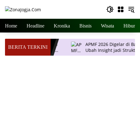
Langsung
ke
konten
Home
Headline
Kronika
Bisnis
Wisata
Hiburan
Gelar Pertemuan Ilmiah
APMF 2026 Digelar di Bali, A
BERITA TERKINI
 Yogyakarta, Hadirkan
Ubah Insight jadi Struktur
rmatologi Terkini
Pengambilan Keputusan