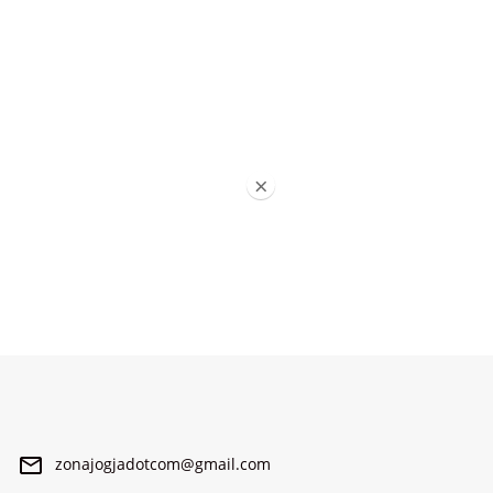
×
zonajogjadotcom@gmail.com