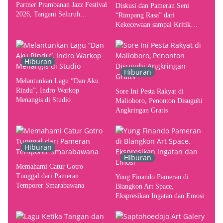
Partner Prambanan Jazz Festival
Diskusi dan Pameran Seni
2026, Tangani Seluruh
“Rimpang Rasa” dari
Pergerakan Kebutuhan Konser
Kekecewaan sampai Kritik
terhadap Yogyakarta sebagai
Pusat Pergerakan Seni Rupa
Indonesia
Hiburan
Hiburan
Melantunkan Lagu “Dan Aku
Rindu”, Indro Warkop
Sore Ini Pesta Rakyat di
Menangis di Studio
Malioboro, Penonton Disuguhi
Angkringan Gratis
Hiburan
Hiburan
Memahami Catur Gotro
Tunggal dari Pameran
Yung Finando Pameran di
Temporer Smarabawana
Blangkon Art Space,
Ekspresikan Ingatan dan Emosi