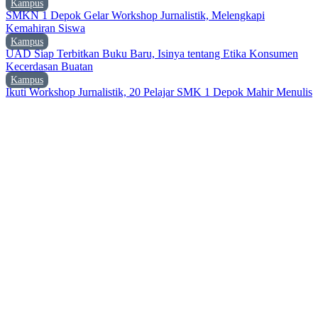
Kampus
SMKN 1 Depok Gelar Workshop Jurnalistik, Melengkapi
Kemahiran Siswa
Kampus
UAD Siap Terbitkan Buku Baru, Isinya tentang Etika Konsumen
Kecerdasan Buatan
Kampus
Ikuti Workshop Jurnalistik, 20 Pelajar SMK 1 Depok Mahir Menulis