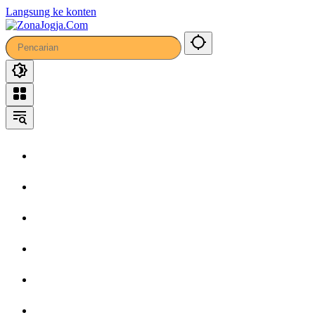
42
Langsung ke konten
Home
Headline
Kronika
Bisnis
Wisata
Hiburan