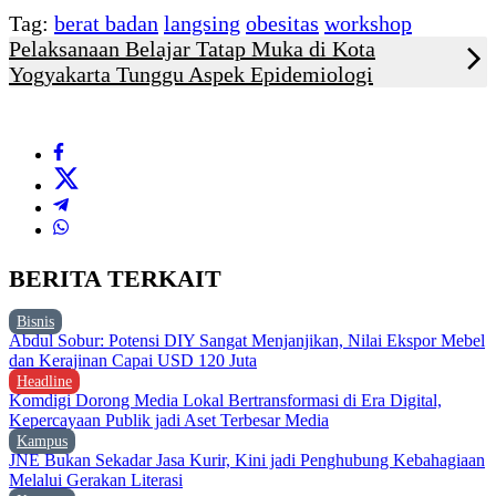
Tag:
berat badan
langsing
obesitas
workshop
Pelaksanaan Belajar Tatap Muka di Kota
Yogyakarta Tunggu Aspek Epidemiologi
BERITA TERKAIT
Bisnis
Abdul Sobur: Potensi DIY Sangat Menjanjikan, Nilai Ekspor Mebel
dan Kerajinan Capai USD 120 Juta
Headline
Komdigi Dorong Media Lokal Bertransformasi di Era Digital,
Kepercayaan Publik jadi Aset Terbesar Media
Kampus
JNE Bukan Sekadar Jasa Kurir, Kini jadi Penghubung Kebahagiaan
Melalui Gerakan Literasi