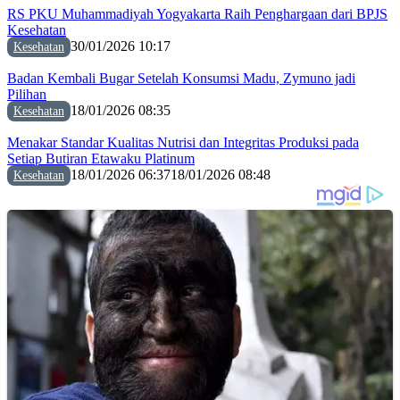
RS PKU Muhammadiyah Yogyakarta Raih Penghargaan dari BPJS
Kesehatan
30/01/2026 10:17
Kesehatan
Badan Kembali Bugar Setelah Konsumsi Madu, Zymuno jadi
Pilihan
18/01/2026 08:35
Kesehatan
Menakar Standar Kualitas Nutrisi dan Integritas Produksi pada
Setiap Butiran Etawaku Platinum
18/01/2026 06:37
18/01/2026 08:48
Kesehatan