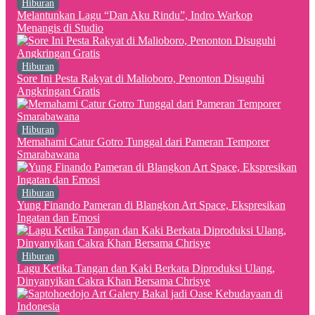
Hiburan
Melantunkan Lagu “Dan Aku Rindu”, Indro Warkop
Menangis di Studio
Hiburan
Sore Ini Pesta Rakyat di Malioboro, Penonton Disuguhi
Angkringan Gratis
Hiburan
Memahami Catur Gotro Tunggal dari Pameran Temporer
Smarabawana
Hiburan
Yung Finando Pameran di Blangkon Art Space, Ekspresikan
Ingatan dan Emosi
Hiburan
Lagu Ketika Tangan dan Kaki Berkata Diproduksi Ulang,
Dinyanyikan Cakra Khan Bersama Chrisye