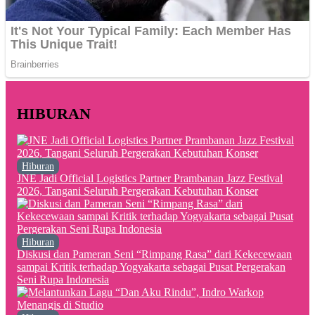
HIBURAN
Hiburan
JNE Jadi Official Logistics Partner Prambanan Jazz Festival
2026, Tangani Seluruh Pergerakan Kebutuhan Konser
Hiburan
Diskusi dan Pameran Seni “Rimpang Rasa” dari Kekecewaan
sampai Kritik terhadap Yogyakarta sebagai Pusat Pergerakan
Seni Rupa Indonesia