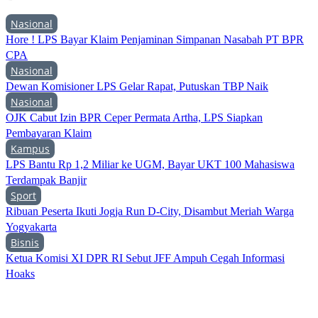
Nasional
Hore ! LPS Bayar Klaim Penjaminan Simpanan Nasabah PT BPR
CPA
Nasional
Dewan Komisioner LPS Gelar Rapat, Putuskan TBP Naik
Nasional
OJK Cabut Izin BPR Ceper Permata Artha, LPS Siapkan
Pembayaran Klaim
Kampus
LPS Bantu Rp 1,2 Miliar ke UGM, Bayar UKT 100 Mahasiswa
Terdampak Banjir
Sport
Ribuan Peserta Ikuti Jogja Run D-City, Disambut Meriah Warga
Yogyakarta
Bisnis
Ketua Komisi XI DPR RI Sebut JFF Ampuh Cegah Informasi
Hoaks