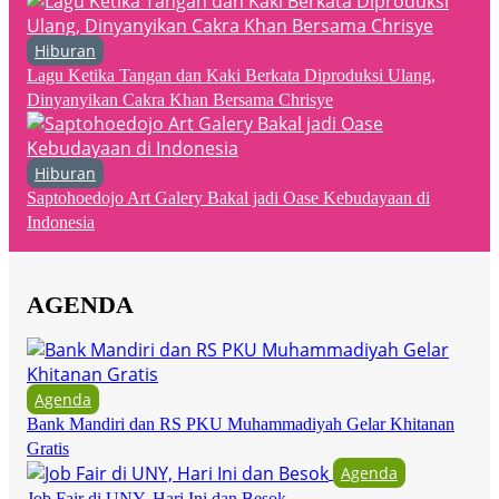
Hiburan
Lagu Ketika Tangan dan Kaki Berkata Diproduksi Ulang,
Dinyanyikan Cakra Khan Bersama Chrisye
Hiburan
Saptohoedojo Art Galery Bakal jadi Oase Kebudayaan di
Indonesia
AGENDA
Agenda
Bank Mandiri dan RS PKU Muhammadiyah Gelar Khitanan
Gratis
Agenda
Job Fair di UNY, Hari Ini dan Besok