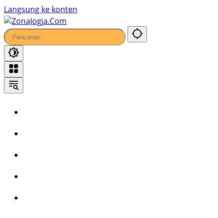
34
Langsung ke konten
Home
Headline
Kronika
Bisnis
Wisata