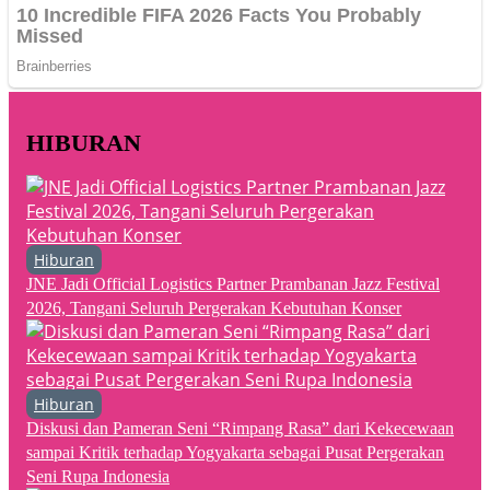
HIBURAN
Hiburan
JNE Jadi Official Logistics Partner Prambanan Jazz Festival
2026, Tangani Seluruh Pergerakan Kebutuhan Konser
Hiburan
Diskusi dan Pameran Seni “Rimpang Rasa” dari Kekecewaan
sampai Kritik terhadap Yogyakarta sebagai Pusat Pergerakan
Seni Rupa Indonesia