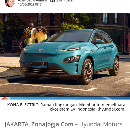
Azam Sauki Adham
2 Min Baca
10/06/2022 08:31
KONA ELECTRIC: Ramah lingkungan. Membantu memelihara
ekosistem EV Indonesia. (hyundai.com)
JAKARTA, ZonaJogja.Com
– Hyundai Motors