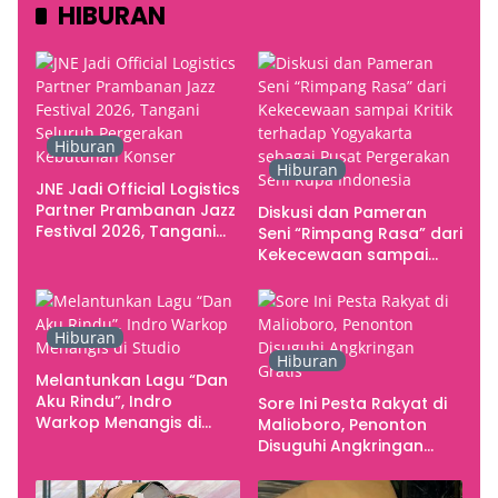
HIBURAN
Hiburan
Hiburan
JNE Jadi Official Logistics
Partner Prambanan Jazz
Diskusi dan Pameran
Festival 2026, Tangani
Seni “Rimpang Rasa” dari
Seluruh Pergerakan
Kekecewaan sampai
Kebutuhan Konser
Kritik terhadap
Yogyakarta sebagai
Pusat Pergerakan Seni
Hiburan
Rupa Indonesia
Hiburan
Melantunkan Lagu “Dan
Aku Rindu”, Indro
Sore Ini Pesta Rakyat di
Warkop Menangis di
Malioboro, Penonton
Studio
Disuguhi Angkringan
Gratis