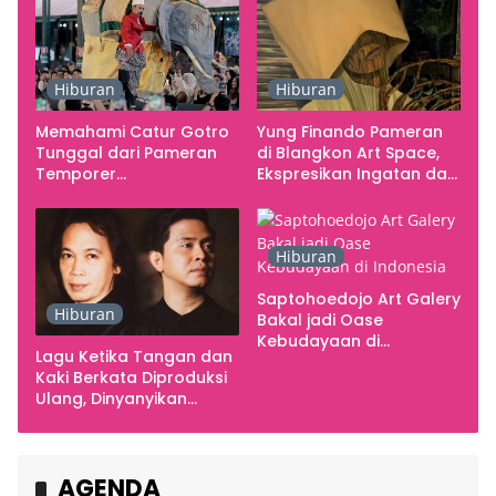
Hiburan
Hiburan
Memahami Catur Gotro
Yung Finando Pameran
Tunggal dari Pameran
di Blangkon Art Space,
Temporer
Ekspresikan Ingatan dan
Smarabawana
Emosi
Hiburan
Saptohoedojo Art Galery
Hiburan
Bakal jadi Oase
Kebudayaan di
Lagu Ketika Tangan dan
Indonesia
Kaki Berkata Diproduksi
Ulang, Dinyanyikan
Cakra Khan Bersama
Chrisye
AGENDA