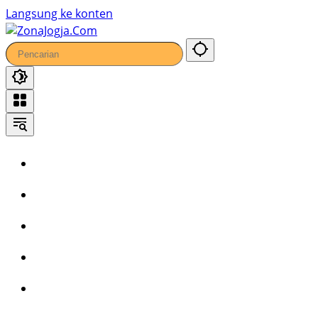
49
Langsung ke konten
Home
Headline
Kronika
Bisnis
Wisata