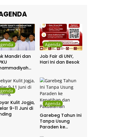
kra Khan
sama Chrisye
AGENDA
Agenda
Agenda
k Mandiri dan
Job Fair di UNY,
PKU
Hari Ini dan Besok
hammadiyah
ar Khitanan
tis
Agenda
yar Kulit Jogja,
Agenda
elar 9-11 Juni di
nding
Garebeg Tahun Ini
Tanpa Usung
Paraden ke
Kepatihan dan