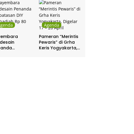
Pakualaman
Agenda
Agenda
yembara
Pameran “Merintis
desain
Pewaris” di Grha
nanda
Keris Yogyakarta,
batasan DIY
Digelar 17 – 20
hadiah Rp 80
April
a