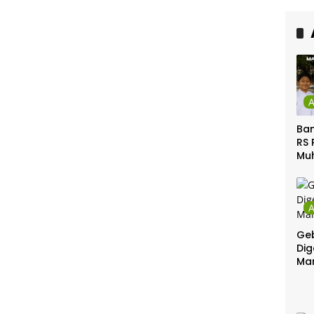
Ca
Ber
Ban
RS 
Mu
Gel
Gra
Geb
Dig
Ma