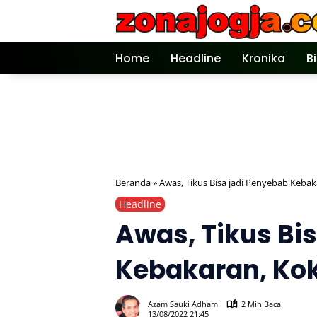
Langsung
ke
konten
Home
Headline
Kronika
B
Beranda
»
Awas, Tikus Bisa jadi Penyebab Kebak
Headline
Awas, Tikus Bi
Kebakaran, Kok
Azam Sauki Adham
2 Min Baca
13/08/2022 21:45