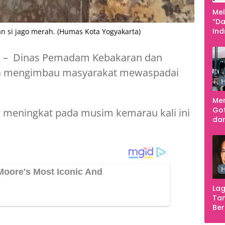
Me
“Da
In
si jago merah. (Humas Kota Yogyakarta)
Men
m
– Dinas Pemadam Kebakaran dan
ta mengimbau masyarakat mewaspadai
H
Me
Go
 meningkat pada musim kemarau kali ini
dar
Te
Sm
H
Lag
Tan
Ber
Ula