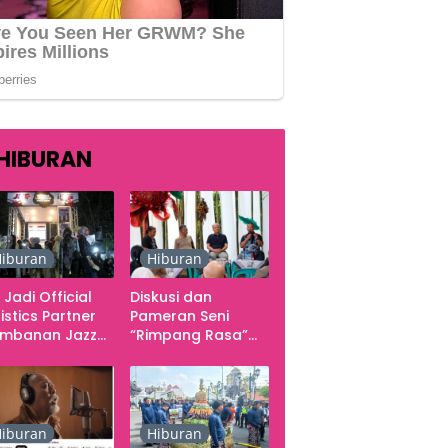
HIBURAN
iburan
Hiburan
 Jadi Official
Diskusi dan
istics Partner
Pameran Seni
ambanan Jazz
“Rimpang Rasa”
tival 2026,
dari Kekecewaan
gani Seluruh
sampai Kritik
rgerakan
terhadap
butuhan Konser
Yogyakarta
sebagai Pusat
iburan
Hiburan