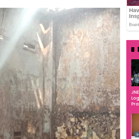
H
JNE
Log
Pr
Fes
Tan
Pe
Ke
H