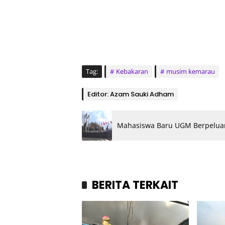
Tag:
Kebakaran
musim kemarau
Editor: Azam Sauki Adham
Mahasiswa Baru UGM Berpeluang
BERITA TERKAIT