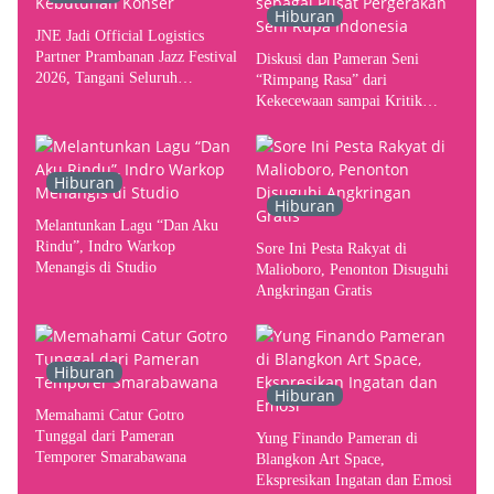
Hiburan
JNE Jadi Official Logistics
Partner Prambanan Jazz Festival
Diskusi dan Pameran Seni
2026, Tangani Seluruh
“Rimpang Rasa” dari
Pergerakan Kebutuhan Konser
Kekecewaan sampai Kritik
terhadap Yogyakarta sebagai
Pusat Pergerakan Seni Rupa
Indonesia
Hiburan
Hiburan
Melantunkan Lagu “Dan Aku
Rindu”, Indro Warkop
Sore Ini Pesta Rakyat di
Menangis di Studio
Malioboro, Penonton Disuguhi
Angkringan Gratis
Hiburan
Hiburan
Memahami Catur Gotro
Tunggal dari Pameran
Yung Finando Pameran di
Temporer Smarabawana
Blangkon Art Space,
Ekspresikan Ingatan dan Emosi