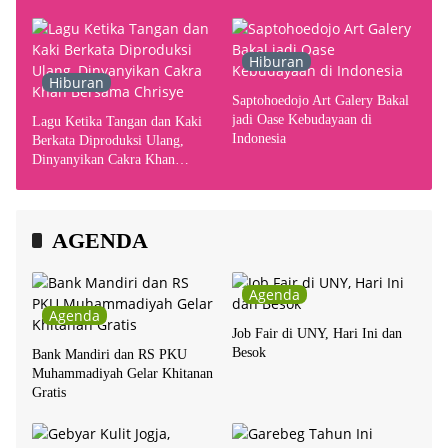
Hiburan
Hiburan
Saptohoedojo Art Galery Bakal
jadi Oase Kebudayaan di
Lagu Ketika Tangan dan Kaki
Indonesia
Berkata Diproduksi Ulang,
Dinyanyikan Cakra Khan
Bersama Chrisye
AGENDA
Agenda
Agenda
Job Fair di UNY, Hari Ini dan
Besok
Bank Mandiri dan RS PKU
Muhammadiyah Gelar Khitanan
Gratis