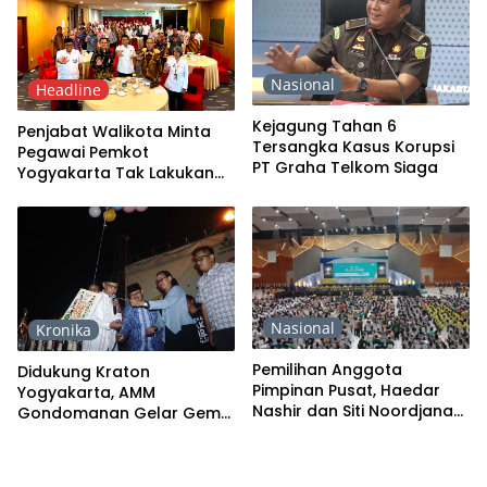
Nasional
Headline
Kejagung Tahan 6
Penjabat Walikota Minta
Tersangka Kasus Korupsi
Pegawai Pemkot
PT Graha Telkom Siaga
Yogyakarta Tak Lakukan
Pungli
Nasional
Kronika
Pemilihan Anggota
Didukung Kraton
Pimpinan Pusat, Haedar
Yogyakarta, AMM
Nashir dan Siti Noordjanah
Gondomanan Gelar Gema
Djohantini Sama-Sama
Takbir Jogja
Peroleh Suara Terbanyak