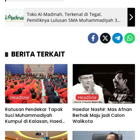
Toko Al-Madinah, Terkenal di Tegal,
Pemiliknya Lulusan SMA Muhammadiyah 3
Yogyakarta
BERITA TERKAIT
Headline
Headline
Ratusan Pendekar Tapak
Haedar Nashir: Mas Afnan
Suci Muhammadiyah
Berhak Maju jadi Calon
Kumpul di Kalasan, Haedar
Walikota
Nashir Ingatkan soal
Komitmen
Bermuhammadiyah