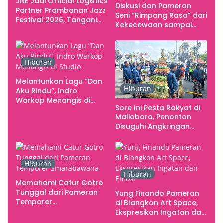
JNE Jadi Official Logistics
Diskusi dan Pameran
Partner Prambanan Jazz
Seni “Rimpang Rasa” dari
Festival 2026, Tangani
Kekecewaan sampai
Seluruh Pergerakan
Kritik terhadap
Kebutuhan Konser
Yogyakarta sebagai
Pusat Pergerakan Seni
Hiburan
Rupa Indonesia
Melantunkan Lagu “Dan
Hiburan
Aku Rindu”, Indro
Warkop Menangis di
Sore Ini Pesta Rakyat di
Studio
Malioboro, Penonton
Disuguhi Angkringan
Gratis
Hiburan
Hiburan
Memahami Catur Gotro
Tunggal dari Pameran
Yung Finando Pameran
Temporer
di Blangkon Art Space,
Smarabawana
Ekspresikan Ingatan dan
Emosi