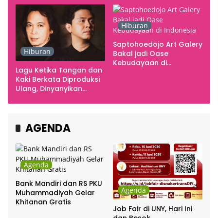
Hiburan
Saptohoedojo Art Galery
Hiburan
Bakal jadi Oase
Kebudayaan di
Lagu Ketika Tangan dan
Indonesia
Kaki Berkata Diproduksi
Ulang, Dinyanyikan
Cakra Khan Bersama
Chrisye
AGENDA
Agenda
Bank Mandiri dan RS PKU
Agenda
Muhammadiyah Gelar
Khitanan Gratis
Job Fair di UNY, Hari Ini