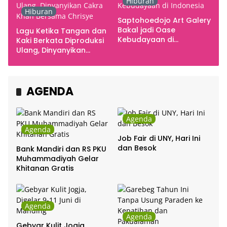
Hiburan
Hiburan
Saptohoedojo Art Galery
Bakal jadi Oase
Lagu Ketika Tangan dan
Kebudayaan di
Kaki Berkata Diproduksi
Indonesia
Ulang, Dinyanyikan
Cakra Khan Bersama
Chrisye
AGENDA
Agenda
Agenda
Job Fair di UNY, Hari Ini
dan Besok
Bank Mandiri dan RS PKU
Muhammadiyah Gelar
Khitanan Gratis
Agenda
Agenda
Gebyar Kulit Jogja,