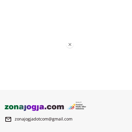
×
zonajogjadotcom@gmail.com