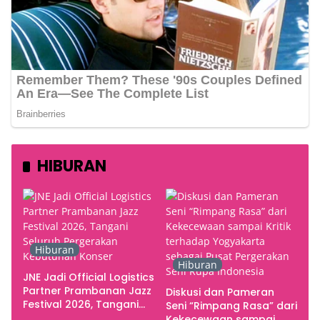
HIBURAN
Hiburan
Hiburan
JNE Jadi Official Logistics
Partner Prambanan Jazz
Diskusi dan Pameran
Festival 2026, Tangani
Seni “Rimpang Rasa” dari
Seluruh Pergerakan
Kekecewaan sampai