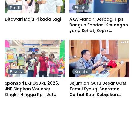
Profil
Bisnis
Ditawari Maju Pilkada Lagi
AXA Mandiri Berbagi Tips
Bangun Fondasi Keuangan
yang Sehat, Begini
Caranya
Bisnis
Kronika
Sponsori EXPOSURE 2025,
Sejumlah Guru Besar UGM
JNE Siapkan Voucher
Temui Syauqi Soeratno,
Ongkir Hingga Rp 1 Juta
Curhat Soal Kebijakan
Kesehatan