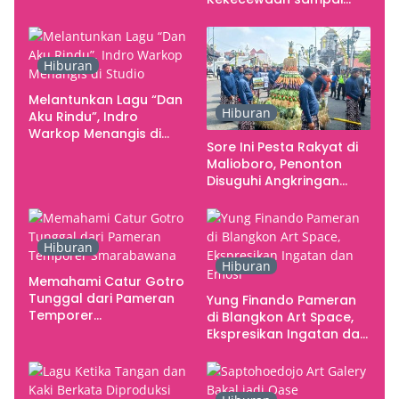
Kebutuhan Konser
Kritik terhadap
Yogyakarta sebagai
Pusat Pergerakan Seni
Hiburan
Rupa Indonesia
Melantunkan Lagu “Dan
Hiburan
Aku Rindu”, Indro
Warkop Menangis di
Sore Ini Pesta Rakyat di
Studio
Malioboro, Penonton
Disuguhi Angkringan
Gratis
Hiburan
Hiburan
Memahami Catur Gotro
Tunggal dari Pameran
Yung Finando Pameran
Temporer
di Blangkon Art Space,
Smarabawana
Ekspresikan Ingatan dan
Emosi