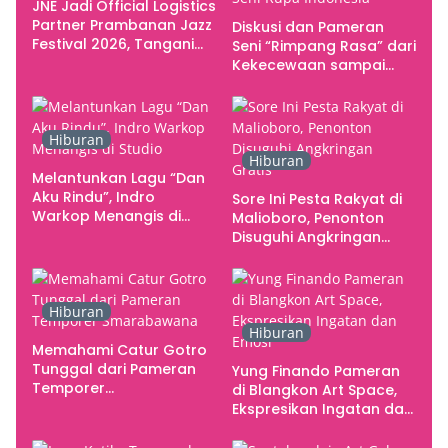
JNE Jadi Official Logistics
Partner Prambanan Jazz
Diskusi dan Pameran
Festival 2026, Tangani
Seni “Rimpang Rasa” dari
Seluruh Pergerakan
Kekecewaan sampai
Kebutuhan Konser
Kritik terhadap
Yogyakarta sebagai
Pusat Pergerakan Seni
Hiburan
Rupa Indonesia
Hiburan
Melantunkan Lagu “Dan
Aku Rindu”, Indro
Sore Ini Pesta Rakyat di
Warkop Menangis di
Malioboro, Penonton
Studio
Disuguhi Angkringan
Gratis
Hiburan
Hiburan
Memahami Catur Gotro
Tunggal dari Pameran
Yung Finando Pameran
Temporer
di Blangkon Art Space,
Smarabawana
Ekspresikan Ingatan dan
Emosi