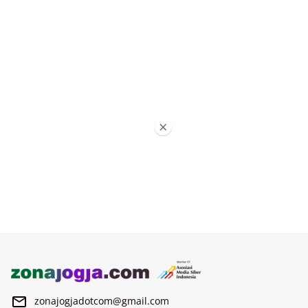
×
zonajogjadotcom@gmail.com