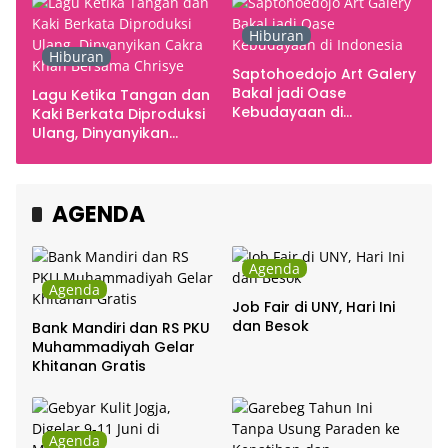
Hiburan
Hiburan
Saptohoedojo Art Galery
Bakal jadi Oase
Lagu Ketika Tangan dan
Kebudayaan di
Kaki Berkata Diproduksi
Indonesia
Ulang, Dinyanyikan
Cakra Khan Bersama
Chrisye
AGENDA
Agenda
Agenda
Job Fair di UNY, Hari Ini
dan Besok
Bank Mandiri dan RS PKU
Muhammadiyah Gelar
Khitanan Gratis
Agenda