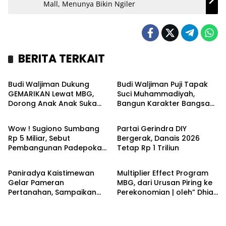
Mall, Menunya Bikin Ngiler
BERITA TERKAIT
Kronika
Kronika
Budi Waljiman Dukung
Budi Waljiman Puji Tapak
GEMARIKAN Lewat MBG,
Suci Muhammadiyah,
Dorong Anak Anak Suka
Bangun Karakter Bangsa
Headline
Headline
Makan Ikan
Lewat Pencak Silat
Wow ! Sugiono Sumbang
Partai Gerindra DIY
Rp 5 Miliar, Sebut
Bergerak, Danais 2026
Pembangunan Padepokan
Tetap Rp 1 Triliun
Headline
Opini
Tapak Suci
Muhammadiyah Sangat
Paniradya Kaistimewan
Multiplier Effect Program
Visioner
Gelar Pameran
MBG, dari Urusan Piring ke
Pertanahan, Sampaikan
Perekonomian | oleh” Dhian
Informasi Penting tentang
Novitasari
Pemakaian SG, PG dan TKD