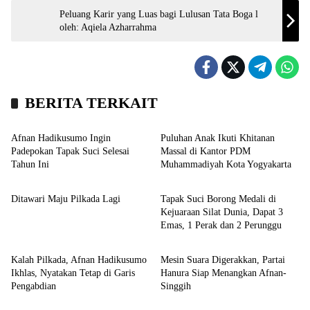
Peluang Karir yang Luas bagi Lulusan Tata Boga l
oleh: Aqiela Azharrahma
BERITA TERKAIT
Kronika
Kesehatan
Afnan Hadikusumo Ingin
Puluhan Anak Ikuti Khitanan
Padepokan Tapak Suci Selesai
Massal di Kantor PDM
Tahun Ini
Muhammadiyah Kota Yogyakarta
Profil
Sport
Ditawari Maju Pilkada Lagi
Tapak Suci Borong Medali di
Kejuaraan Silat Dunia, Dapat 3
Emas, 1 Perak dan 2 Perunggu
Profil
Kronika
Kalah Pilkada, Afnan Hadikusumo
Mesin Suara Digerakkan, Partai
Ikhlas, Nyatakan Tetap di Garis
Hanura Siap Menangkan Afnan-
Pengabdian
Singgih