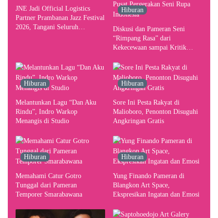
JNE Jadi Official Logistics
Hiburan
Partner Prambanan Jazz Festival
2026, Tangani Seluruh
Diskusi dan Pameran Seni
Pergerakan Kebutuhan Konser
“Rimpang Rasa” dari
Kekecewaan sampai Kritik
terhadap Yogyakarta sebagai
Pusat Pergerakan Seni Rupa
Indonesia
Hiburan
Hiburan
Melantunkan Lagu “Dan Aku
Sore Ini Pesta Rakyat di
Rindu”, Indro Warkop
Malioboro, Penonton Disuguhi
Menangis di Studio
Angkringan Gratis
Hiburan
Hiburan
Memahami Catur Gotro
Yung Finando Pameran di
Tunggal dari Pameran
Blangkon Art Space,
Temporer Smarabawana
Ekspresikan Ingatan dan Emosi