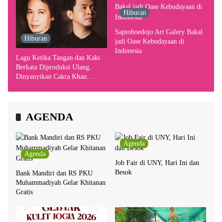
Hiburan
Saptohoedojo Art Galery Bakal
Hiburan
jadi Oase Kebudayaan di
Indonesia
Lagu Ketika Tangan dan Kaki
Berkata Diproduksi Ulang,
Dinyanyikan Cakra Khan
Bersama Chrisye
AGENDA
Agenda
Agenda
Job Fair di UNY, Hari Ini dan
Besok
Bank Mandiri dan RS PKU
Muhammadiyah Gelar Khitanan
Gratis