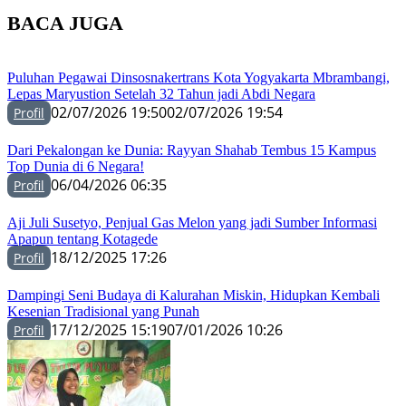
BACA JUGA
Puluhan Pegawai Dinsosnakertrans Kota Yogyakarta Mbrambangi,
Lepas Maryustion Setelah 32 Tahun jadi Abdi Negara
02/07/2026 19:50
02/07/2026 19:54
Profil
Dari Pekalongan ke Dunia: Rayyan Shahab Tembus 15 Kampus
Top Dunia di 6 Negara!
06/04/2026 06:35
Profil
Aji Juli Susetyo, Penjual Gas Melon yang jadi Sumber Informasi
Apapun tentang Kotagede
18/12/2025 17:26
Profil
Dampingi Seni Budaya di Kalurahan Miskin, Hidupkan Kembali
Kesenian Tradisional yang Punah
17/12/2025 15:19
07/01/2026 10:26
Profil