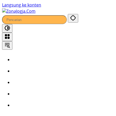
79
Langsung ke konten
Home
Headline
Kronika
Bisnis
Wisata