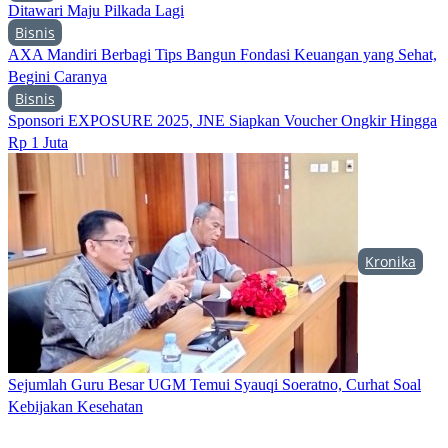
Ditawari Maju Pilkada Lagi
Bisnis
AXA Mandiri Berbagi Tips Bangun Fondasi Keuangan yang Sehat,
Begini Caranya
Bisnis
Sponsori EXPOSURE 2025, JNE Siapkan Voucher Ongkir Hingga
Rp 1 Juta
Kronika
Sejumlah Guru Besar UGM Temui Syauqi Soeratno, Curhat Soal
Kebijakan Kesehatan