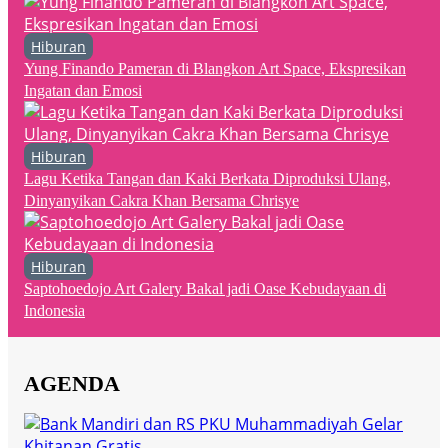
Hiburan
Yung Finando Pameran di Blangkon Art Space, Ekspresikan
Ingatan dan Emosi
Hiburan
Lagu Ketika Tangan dan Kaki Berkata Diproduksi Ulang,
Dinyanyikan Cakra Khan Bersama Chrisye
Hiburan
Saptohoedojo Art Galery Bakal jadi Oase Kebudayaan di
Indonesia
AGENDA