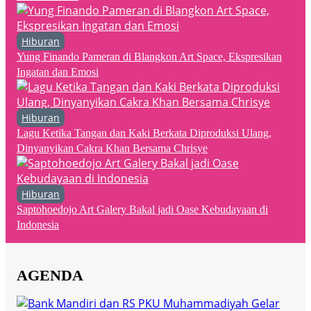
Hiburan
Yung Finando Pameran di Blangkon Art Space, Ekspresikan
Ingatan dan Emosi
Hiburan
Lagu Ketika Tangan dan Kaki Berkata Diproduksi Ulang,
Dinyanyikan Cakra Khan Bersama Chrisye
Hiburan
Saptohoedojo Art Galery Bakal jadi Oase Kebudayaan di
Indonesia
AGENDA