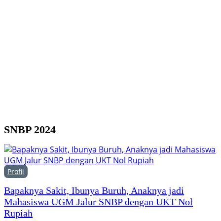
Y
M
H
F
SNBP 2024
Profil
Bapaknya Sakit, Ibunya Buruh, Anaknya jadi
Mahasiswa UGM Jalur SNBP dengan UKT Nol
Rupiah