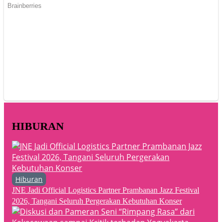
HIBURAN
Hiburan
JNE Jadi Official Logistics Partner Prambanan Jazz Festival
2026, Tangani Seluruh Pergerakan Kebutuhan Konser