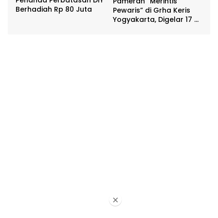
Pameran “Merintis
Berhadiah Rp 80 Juta
Pewaris” di Grha Keris
Yogyakarta, Digelar 17 –
20 April
×