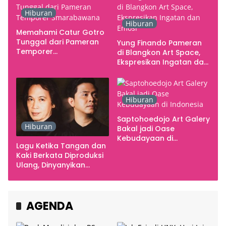
Hiburan
Hiburan
Memahami Catur Gotro
Tunggal dari Pameran
Yung Finando Pameran
Temporer
di Blangkon Art Space,
Smarabawana
Ekspresikan Ingatan dan
Emosi
Hiburan
Saptohoedojo Art Galery
Hiburan
Bakal jadi Oase
Kebudayaan di
Lagu Ketika Tangan dan
Indonesia
Kaki Berkata Diproduksi
Ulang, Dinyanyikan
Cakra Khan Bersama
Chrisye
AGENDA