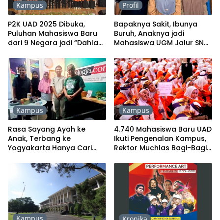
Kampus
Profil
P2K UAD 2025 Dibuka,
Bapaknya Sakit, Ibunya
Puluhan Mahasiswa Baru
Buruh, Anaknya jadi
dari 9 Negara jadi “Dahlan
Mahasiswa UGM Jalur SNBP
Muda”
dengan UKT Nol Rupiah
Kampus
Kampus
Rasa Sayang Ayah ke
4.740 Mahasiswa Baru UAD
Anak, Terbang ke
Ikuti Pengenalan Kampus,
Yogyakarta Hanya Cari
Rektor Muchlas Bagi-Bagi
Tempat Kos
Hadiah
Kampus
Kronika