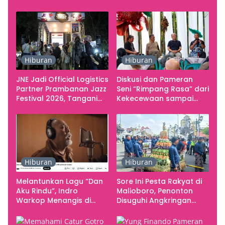
Hiburan
Hiburan
JNE Jadi Official Logistics
Diskusi dan Pameran
Partner Prambanan Jazz
Seni “Rimpang Rasa” dari
Festival 2026, Tangani
Kekecewaan sampai
Seluruh Pergerakan
Kritik terhadap
Kebutuhan Konser
Yogyakarta sebagai
Pusat Pergerakan Seni
Rupa Indonesia
Hiburan
Hiburan
Melantunkan Lagu “Dan
Sore Ini Pesta Rakyat di
Aku Rindu”, Indro
Malioboro, Penonton
Warkop Menangis di
Disuguhi Angkringan
Studio
Gratis