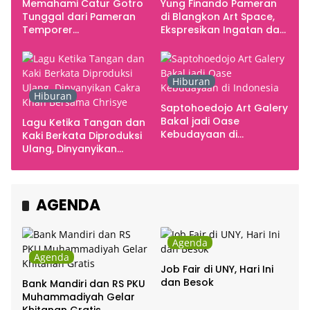
Memahami Catur Gotro
Yung Finando Pameran
Tunggal dari Pameran
di Blangkon Art Space,
Temporer
Ekspresikan Ingatan dan
Smarabawana
Emosi
Hiburan
Hiburan
Saptohoedojo Art Galery
Bakal jadi Oase
Lagu Ketika Tangan dan
Kebudayaan di
Kaki Berkata Diproduksi
Indonesia
Ulang, Dinyanyikan
Cakra Khan Bersama
Chrisye
AGENDA
Agenda
Agenda
Job Fair di UNY, Hari Ini
dan Besok
Bank Mandiri dan RS PKU
Muhammadiyah Gelar