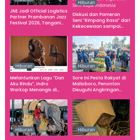
Hiburan
JNE Jadi Official Logistics
Diskusi dan Pameran
Partner Prambanan Jazz
Seni “Rimpang Rasa” dari
Festival 2026, Tangani
Kekecewaan sampai
Seluruh Pergerakan
Kritik terhadap
Kebutuhan Konser
Yogyakarta sebagai
Pusat Pergerakan Seni
Rupa Indonesia
Hiburan
Hiburan
Melantunkan Lagu “Dan
Sore Ini Pesta Rakyat di
Aku Rindu”, Indro
Malioboro, Penonton
Warkop Menangis di
Disuguhi Angkringan
Studio
Gratis
Hiburan
Hiburan