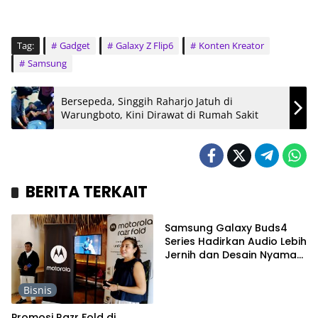
Tag:
Gadget
Galaxy Z Flip6
Konten Kreator
Samsung
Bersepeda, Singgih Raharjo Jatuh di
Warungboto, Kini Dirawat di Rumah Sakit
BERITA TERKAIT
Bisnis
Samsung Galaxy Buds4
Series Hadirkan Audio Lebih
Jernih dan Desain Nyaman,
Jadi Pilihan Musisi Berkarya
Bisnis
Promosi Razr Fold di