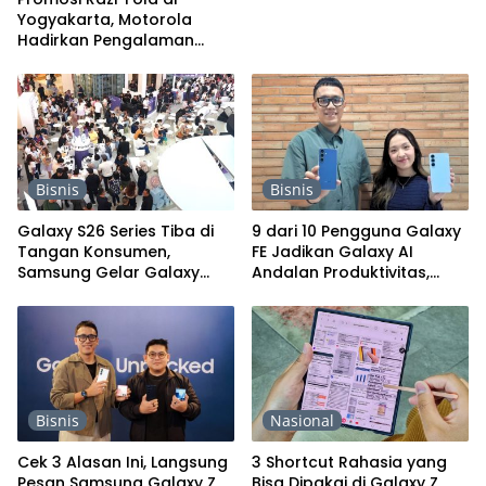
Yogyakarta, Motorola
Hadirkan Pengalaman
Foldable Premium
Bisnis
Bisnis
Galaxy S26 Series Tiba di
9 dari 10 Pengguna Galaxy
Tangan Konsumen,
FE Jadikan Galaxy AI
Samsung Gelar Galaxy
Andalan Produktivitas,
Unboxing Day!
Lebih Seamless Lagi di
Galaxy S25 FE
Bisnis
Nasional
Cek 3 Alasan Ini, Langsung
3 Shortcut Rahasia yang
Pesan Samsung Galaxy Z
Bisa Dipakai di Galaxy Z