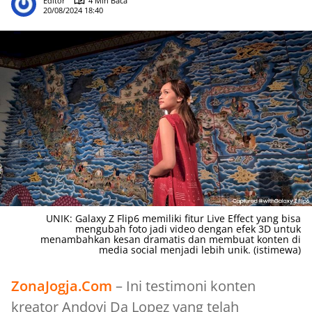
Editor
4 Min Baca
20/08/2024 18:40
UNIK: Galaxy Z Flip6 memiliki fitur Live Effect yang bisa
mengubah foto jadi video dengan efek 3D untuk
menambahkan kesan dramatis dan membuat konten di
media social menjadi lebih unik. (istimewa)
ZonaJogja.Com
– Ini testimoni konten
kreator Andovi Da Lopez yang telah