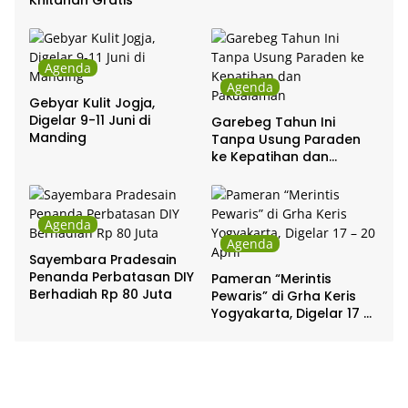
Khitanan Gratis
Agenda
Agenda
Gebyar Kulit Jogja,
Digelar 9-11 Juni di
Garebeg Tahun Ini
Manding
Tanpa Usung Paraden
ke Kepatihan dan
Pakualaman
Agenda
Agenda
Sayembara Pradesain
Penanda Perbatasan DIY
Pameran “Merintis
Berhadiah Rp 80 Juta
Pewaris” di Grha Keris
Yogyakarta, Digelar 17 –
20 April