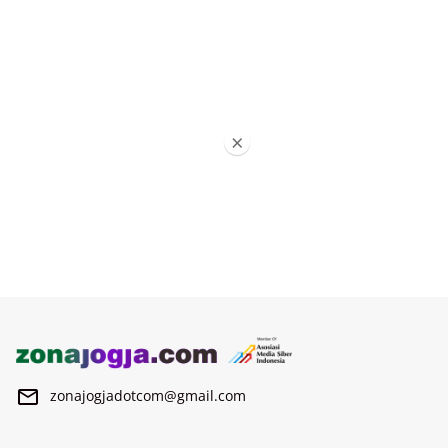
×
zonajogjadotcom@gmail.com