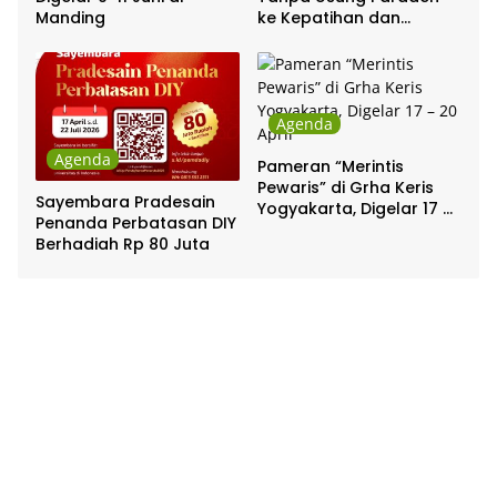
Manding
ke Kepatihan dan
Pakualaman
Agenda
Agenda
Pameran “Merintis
Pewaris” di Grha Keris
Sayembara Pradesain
Yogyakarta, Digelar 17 –
Penanda Perbatasan DIY
20 April
Berhadiah Rp 80 Juta