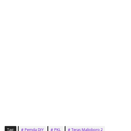
Tag:
Pemda DIY
PKL
Teras Malioboro 2