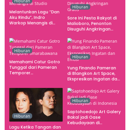
Hiburan
Rupa Indonesia
Hiburan
Melantunkan Lagu “Dan
Aku Rindu”, Indro
Sore Ini Pesta Rakyat di
Warkop Menangis di
Malioboro, Penonton
Studio
Disuguhi Angkringan
Gratis
Hiburan
Hiburan
Memahami Catur Gotro
Tunggal dari Pameran
Yung Finando Pameran
Temporer
di Blangkon Art Space,
Smarabawana
Ekspresikan Ingatan dan
Emosi
Hiburan
Saptohoedojo Art Galery
Hiburan
Bakal jadi Oase
Kebudayaan di
Lagu Ketika Tangan dan
Indonesia