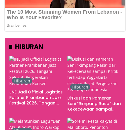
HIBURAN
Hiburan
Hiburan
JNE Jadi Official Logistics
Partner Prambanan Jazz
Diskusi dan Pameran
Festival 2026, Tangani
Seni “Rimpang Rasa” dari
Seluruh Pergerakan
Kekecewaan sampai
Kebutuhan Konser
Kritik terhadap
Yogyakarta sebagai
Pusat Pergerakan Seni