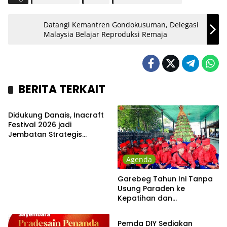
Datangi Kemantren Gondokusuman, Delegasi
Malaysia Belajar Reproduksi Remaja
BERITA TERKAIT
Headline
Didukung Danais, Inacraft
Festival 2026 jadi
Jembatan Strategis
Kerajinan DIY Tembus
Pasar Global
Agenda
Garebeg Tahun Ini Tanpa
Usung Paraden ke
Kepatihan dan
Kampus
Pakualaman
Pemda DIY Sediakan