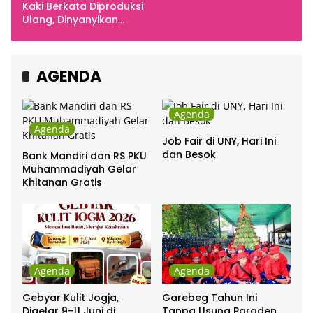
Kaki Berkata Diproduksi
Ulang, Dinyanyikan
Cakra Khan Bersama
Chrisye
AGENDA
Agenda
Agenda
Job Fair di UNY, Hari Ini
dan Besok
Bank Mandiri dan RS PKU
Muhammadiyah Gelar
Khitanan Gratis
Agenda
Agenda
Gebyar Kulit Jogja,
Garebeg Tahun Ini
Digelar 9-11 Juni di
Tanpa Usung Paraden