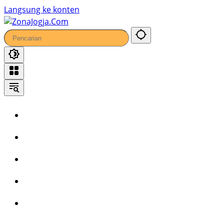
88
Langsung ke konten
Home
Headline
Kronika
Bisnis
Wisata