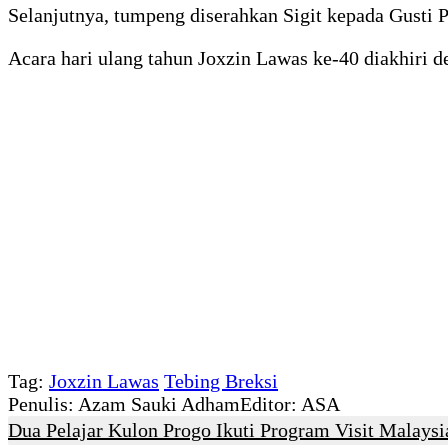
Selanjutnya, tumpeng diserahkan Sigit kepada Gusti 
Acara hari ulang tahun Joxzin Lawas ke-40 diakhiri 
Tag:
Joxzin Lawas
Tebing Breksi
Penulis: Azam Sauki Adham
Editor: ASA
Dua Pelajar Kulon Progo Ikuti Program Visit Malaysi