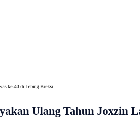
Nasional
Profil
Agenda
as ke-40 di Tebing Breksi
akan Ulang Tahun Joxzin La