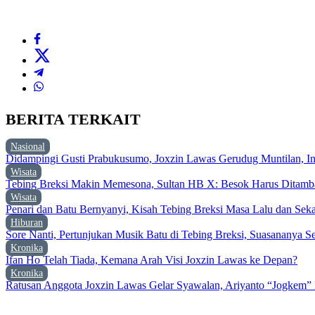
BERITA TERKAIT
Nasional
Didampingi Gusti Prabukusumo, Joxzin Lawas Gerudug Muntilan, In
Wisata
Tebing Breksi Makin Memesona, Sultan HB X: Besok Harus Ditamb
Wisata
Penari dan Batu Bernyanyi, Kisah Tebing Breksi Masa Lalu dan Sek
Hiburan
Sore Nanti, Pertunjukan Musik Batu di Tebing Breksi, Suasananya S
Kronika
Ifan Ho Telah Tiada, Kemana Arah Visi Joxzin Lawas ke Depan?
Kronika
Ratusan Anggota Joxzin Lawas Gelar Syawalan, Ariyanto “Jogkem” 