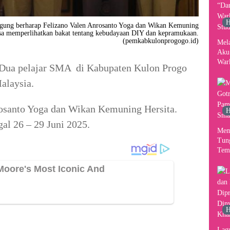
H
g berharap Felizano Valen Anrosanto Yoga dan Wikan Kemuning
bisa memperlihatkan bakat tentang kebudayaan DIY dan kepramukaan.
(pemkabkulonprogogo.id)
Mel
Aku
War
Dua pelajar SMA di Kabupaten Kulon Progo
Stud
alaysia.
osanto Yoga dan Wikan Kemuning Hersita.
H
al 26 – 29 Juni 2025.
Mem
Tun
Tem
H
Lag