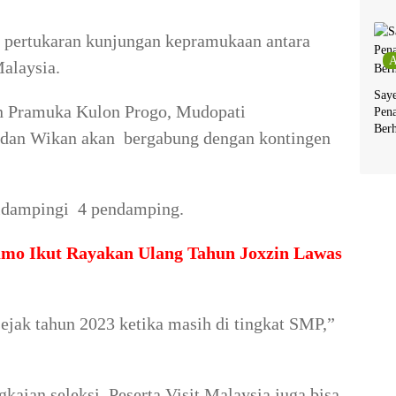
 pertukaran kunjungan kepramukaan antara
A
alaysia.
Say
an Pramuka Kulon Progo, Mudopati
Pen
Berh
dan Wikan akan bergabung dengan kontingen
 didampingi 4 pendamping.
mo Ikut Rayakan Ulang Tahun Joxzin Lawas
sejak tahun 2023 ketika masih di tingkat SMP,”
kaian seleksi. Peserta Visit Malaysia juga bisa