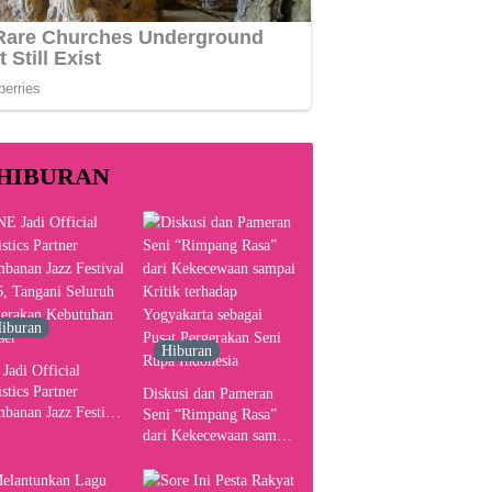
HIBURAN
iburan
Hiburan
Jadi Official
stics Partner
Diskusi dan Pameran
banan Jazz Festival
Seni “Rimpang Rasa”
, Tangani Seluruh
dari Kekecewaan sampai
gerakan Kebutuhan
Kritik terhadap
ser
Yogyakarta sebagai