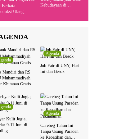
Kebudayaan di
 Berkata
Indonesia
oduksi Ulang,
yanyikan Cakra
n Bersama Chrisye
AGENDA
Agenda
genda
Job Fair di UNY, Hari
Ini dan Besok
k Mandiri dan RS
 Muhammadiyah
r Khitanan Gratis
genda
Agenda
ar Kulit Jogja,
lar 9-11 Juni di
Garebeg Tahun Ini
ding
Tanpa Usung Paraden
ke Kepatihan dan