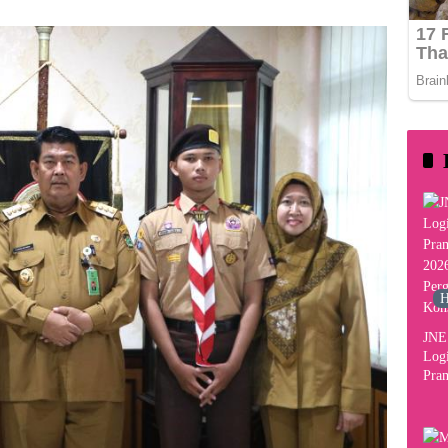
H
JNE 
Logi
Pram
2026
Per
Kon