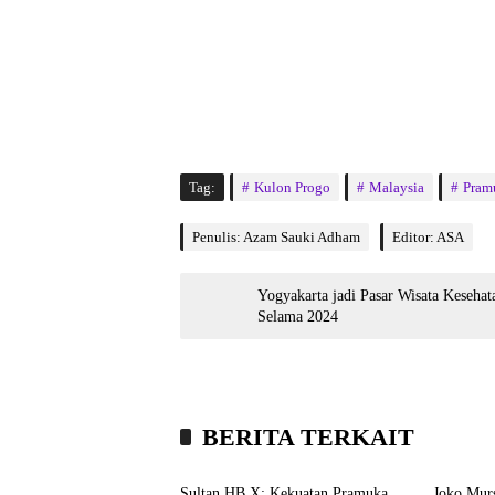
Tag:
Kulon Progo
Malaysia
Pram
Penulis: Azam Sauki Adham
Editor: ASA
Yogyakarta jadi Pasar Wisata Kesehat
Selama 2024
BERITA TERKAIT
Kronika
Hibur
Sultan HB X: Kekuatan Pramuka
Joko Mur