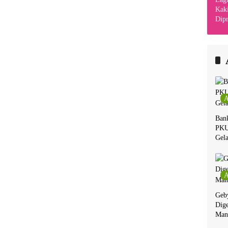
Kaki
Dipr
Din
Kha
A
Ban
PKU
Gela
A
Geby
Dige
Man