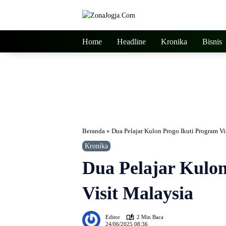
Langsung
ke
konten
Home
Headline
Kronika
Bisnis
Beranda
»
Dua Pelajar Kulon Progo Ikuti Program Vi
Kronika
Dua Pelajar Kulon
Visit Malaysia
Editor
2 Min Baca
24/06/2025 08:36