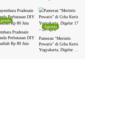
Pakualaman
genda
Agenda
embara Pradesain
anda Perbatasan DIY
Pameran “Merintis
adiah Rp 80 Juta
Pewaris” di Grha Keris
Yogyakarta, Digelar 17
– 20 April