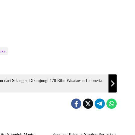
uka
an dari Selangor, Dikunjungi 170 Ribu Wisatawan Indonesia
an
Nasional
sito Ngunduh Mantu,
Kendang Balemas Singlon Beraksi di