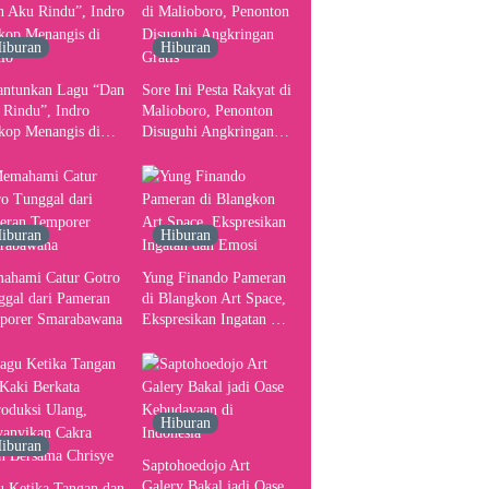
Pusat Pergerakan Seni
Rupa Indonesia
iburan
Hiburan
antunkan Lagu “Dan
Sore Ini Pesta Rakyat di
 Rindu”, Indro
Malioboro, Penonton
kop Menangis di
Disuguhi Angkringan
io
Gratis
iburan
Hiburan
ahami Catur Gotro
Yung Finando Pameran
ggal dari Pameran
di Blangkon Art Space,
porer Smarabawana
Ekspresikan Ingatan dan
Emosi
Hiburan
iburan
Saptohoedojo Art
Galery Bakal jadi Oase
u Ketika Tangan dan