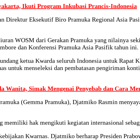
yakarta, Ikuti Program Inkubasi Prancis-Indonesia
n Direktur Eksekutif Biro Pramuka Regional Asia Pasi
an iuran WOSM dari Gerakan Pramuka yang nilainya s
mbore dan Konferensi Pramuka Asia Pasifik tahun ini.
ndang ketua Kwarda seluruh Indonesia untuk Rapat Koo
s untuk menseleksi dan pembatasan pengiriman konti
da Wanita, Simak Mengenai Penyebab dan Cara Men
Pramuka (Gemma Pramuka), Djatmiko Rasmin menyayan
emiliki hak mengikuti kegiatan internasional sebagai
 kebijakan Kwarnas. Djatmiko berharap Presiden Prab